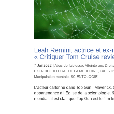
Leah Remini, actrice et ex
« Critiquer Tom Cruise revie
7 Juil 2022
|
Abus de faiblesse
,
Atteinte aux Droi
EXERCICE ILLEGAL DE LA MEDECINE
,
FAITS D
Manipulation mentale
,
SCIENTOLOGIE
L’acteur cartonne dans Top Gun : Maverick. 
appartenance à l’Église de la scientologie. 
mondial, il est clair que Top Gun est le film le