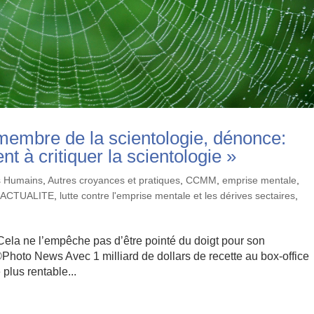
-membre de la scientologie, dénonce:
nt à critiquer la scientologie »
ts Humains
,
Autres croyances et pratiques
,
CCMM
,
emprise mentale
,
'ACTUALITE
,
lutte contre l'emprise mentale et les dérives sectaires
,
Cela ne l’empêche pas d’être pointé du doigt pour son
©Photo News Avec 1 milliard de dollars de recette au box-office
 plus rentable...