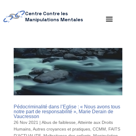
Centre Contre les
Manipulations Mentales
Pédocriminalité dans l’Eglise : « Nous avons tous
notre part de responsabilité », Marie Derain de
Vaucresson
26 Nov 2021
|
Abus de faiblesse
,
Atteinte aux Droits
Humains
,
Autres croyances et pratiques
,
CCMM
,
FAITS
D'ACTUALITE
,
Maltraitance des enfants
,
Manipulation