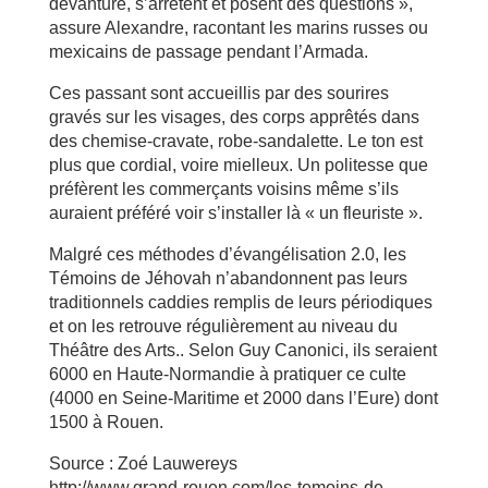
devanture, s’arrêtent et posent des questions »,
assure Alexandre, racontant les marins russes ou
mexicains de passage pendant l’Armada.
Ces passant sont accueillis par des sourires
gravés sur les visages, des corps apprêtés dans
des chemise-cravate, robe-sandalette. Le ton est
plus que cordial, voire mielleux. Un politesse que
préfèrent les commerçants voisins même s’ils
auraient préféré voir s’installer là « un fleuriste ».
Malgré ces méthodes d’évangélisation 2.0, les
Témoins de Jéhovah n’abandonnent pas leurs
traditionnels caddies remplis de leurs périodiques
et on les retrouve régulièrement au niveau du
Théâtre des Arts.. Selon Guy Canonici, ils seraient
6000 en Haute-Normandie à pratiquer ce culte
(4000 en Seine-Maritime et 2000 dans l’Eure) dont
1500 à Rouen.
Source : Zoé Lauwereys
http://www.grand-rouen.com/les-temoins-de-