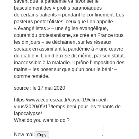
savent que la pandémie va favoriser le
basculement des « profils paranoïaques
de certains patients » pendant le confinement.
Les
pasteurs pentecôtistes, ceux que l’on appelle
« évangélistes » – une église évangélique,
courant du protestantisme, se crée en France tous
les dix jours – se déchaînent sur les réseaux
sociaux en assimilant la pandémie à « une œuvre
du diable ». L’un d’eux se dit même, par son statut,
inaccessible à la maladie. Il prône l’imposition des
mains – les poser sur quelqu’un pour le bénir –
comme remède.
source : le 17 mai 2020
https://www.ecoreseau.fr/covid-19/clin-oeil-
virus/2020/05/17/temps-beni-pour-les-tenants-de-
lapocalypse/
What do you want to do ?
New mail
Copy