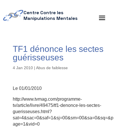
Centre Contre les
Manipulations Mentales
TF1 dénonce les sectes
guérisseuses
4 Jan 2010
|
Abus de faiblesse
Le 01/01/2010
http://www.tvmag.com/programme-
tv/article/livre/49475/tf1-denonce-les-sectes-
guerisseuses.html?
sat=4&sac=0&saf=1&sj=00&sm=00&sa=0&sq=&p
age=1&vid=0