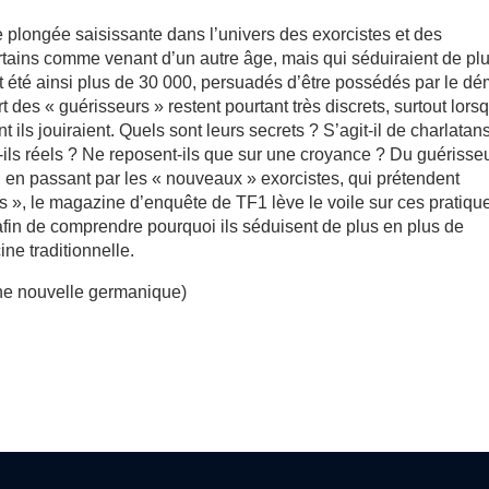
 plongée saisissante dans l’univers des exorcistes et des
ertains comme venant d’un autre âge, mais qui séduiraient de pl
ent été ainsi plus de 30 000, persuadés d’être possédés par le d
des « guérisseurs » restent pourtant très discrets, surtout lorsq
nt ils jouiraient. Quels sont leurs secrets ? S’agit-il de charlatan
-ils réels ? Ne reposent-ils que sur une croyance ? Du guérisse
n passant par les « nouveaux » exorcistes, qui prétendent
s », le magazine d’enquête de TF1 lève le voile sur ces pratiqu
 afin de comprendre pourquoi ils séduisent de plus en plus de
ne traditionnelle.
ine nouvelle germanique)