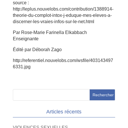
source :
http://leplus.nouvelobs.com/contribution/1388914-
theorie-du-complot-intox-j-eduque-mes-eleves-a-
discerner-les-vraies-infos-sur-le-net.html
Par Rose-Marie Farinella Elkabbach
Enseignante
Édité par Déborah Zago
http://referentiel.nouvelobs.com/wsfile/403143497
6331.jpg
Articles récents
VIOLENCES SEXUELLES