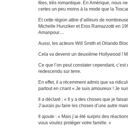
fées, très romantique. En Amérique, nous n
certes un peu moins à la mode que la Toscan
Et cette région attire d’ailleurs de nombreus
Michelle Hunziker et Eros Ramazzotti en 199
Amanpour…
Aussi, les acteurs Will Smith et Orlando Bl
Cela va devenir un deuxième Hollywood ! Ma
Ce que l’on peut constater cependant, c’est 
redescendu sur terre.
En effet, il a récemment admis que sa ridicu
partout en criant « Je suis amoureux ! Je sui
Il a déclaré : « Il y a des choses que je fais
J’aurais pu faire les choses d’une autre ma
Il ajoute : « Mais j’ai été surpris des réacti
vous voulez protéger votre famille. »