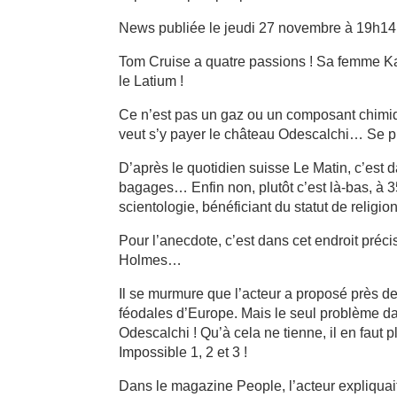
News publiée le jeudi 27 novembre à 19h14
Tom Cruise a quatre passions ! Sa femme Kati
le Latium !
Ce n’est pas un gaz ou un composant chimique,
veut s’y payer le château Odescalchi… Se pre
D’après le quotidien suisse Le Matin, c’est 
bagages… Enfin non, plutôt c’est là-bas, à 35
scientologie, bénéficiant du statut de religio
Pour l’anecdote, c’est dans cet endroit pré
Holmes…
Il se murmure que l’acteur a proposé près de
féodales d’Europe. Mais le seul problème dan
Odescalchi ! Qu’à cela ne tienne, il en faut 
Impossible 1, 2 et 3 !
Dans le magazine People, l’acteur expliquait 