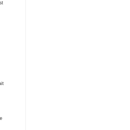
st
it
re