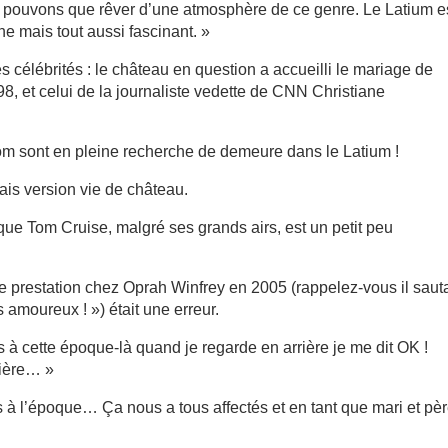
e pouvons que rêver d’une atmosphère de ce genre. Le Latium e
e mais tout aussi fascinant. »
es célébrités : le château en question a accueilli le mariage de
8, et celui de la journaliste vedette de CNN Christiane
oom sont en pleine recherche de demeure dans le Latium !
is version vie de château.
que Tom Cruise, malgré ses grands airs, est un petit peu
le prestation chez Oprah Winfrey en 2005 (rappelez-vous il sauta
s amoureux ! ») était une erreur.
ais à cette époque-là quand je regarde en arrière je me dit OK !
nière… »
ons à l’époque… Ça nous a tous affectés et en tant que mari et pè