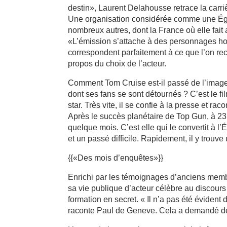
destin», Laurent Delahousse retrace la carri
Une organisation considérée comme une Égli
nombreux autres, dont la France où elle fait
«L’émission s’attache à des personnages ho
correspondent parfaitement à ce que l’on re
propos du choix de l’acteur.
Comment Tom Cruise est-il passé de l’image 
dont ses fans se sont détournés ? C’est le f
star. Très vite, il se confie à la presse et r
Après le succès planétaire de Top Gun, à 23 
quelque mois. C’est elle qui le convertit à l’É
et un passé difficile. Rapidement, il y trouv
{{«Des mois d’enquêtes»}}
Enrichi par les témoignages d’anciens membres
sa vie publique d’acteur célèbre au discours 
formation en secret. « Il n’a pas été éviden
raconte Paul de Geneve. Cela a demandé des