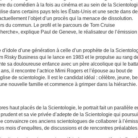
ère du comédien à la fois au cinéma et au sein de la Scientologi
se dans certains pays tels les États-Unis et une secte dans de
 actuellement l’objet d’un procès qui la menace de dissolution.
rs du commun. Le profil et le parcours de Tom Cruise
cherche», explique Paul de Geneve, le réalisateur de l’émission
d’idole d’une génération à celle d’un prophète de la Scientolo
ilm Risky Business qui le lance en 1983 et le propulse au rang d
aconte sa douloureuse enfance avec un père alcoolique qui le batta
ans, il rencontre l’actrice Mimi Rogers et l’épouse au bout de
glise de scientologie. Il est le candidat idéal : célèbre, jeune, b
e une nouvelle famille et commence à grimper dans la hiérarchie.
 haut placés de la Scientologie, le portrait fait un parallèle e
prudent et sa vie privée d’adepte de la Scientologie qui poursui
t de convaincre ces anciens scientologues de collaborer à l’émiss
 mois d’enquêtes, de discussions et de rencontres préalables