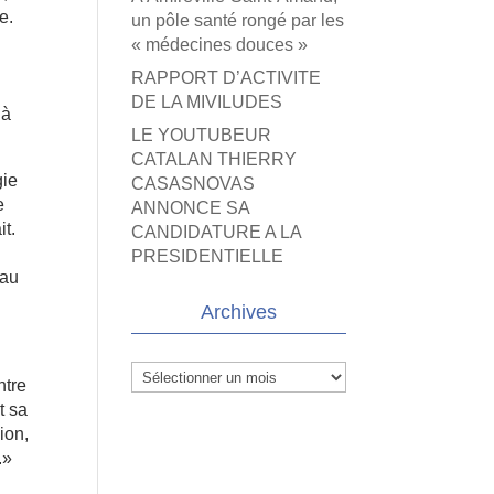
e.
un pôle santé rongé par les
« médecines douces »
RAPPORT D’ACTIVITE
DE LA MIVILUDES
 à
LE YOUTUBEUR
CATALAN THIERRY
gie
CASASNOVAS
e
ANNONCE SA
it.
CANDIDATURE A LA
PRESIDENTIELLE
eau
Archives
Archives
ntre
t sa
ion,
.»