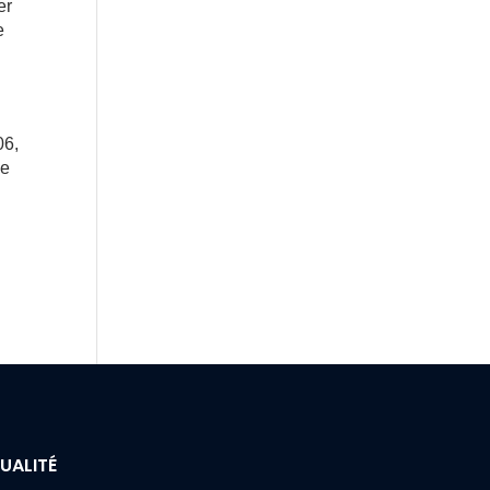
er
e
06,
ie
UALITÉ