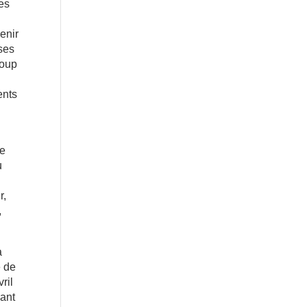
les
enir
ises
coup
ents
be
u
r,
,
a
é de
ril
uant