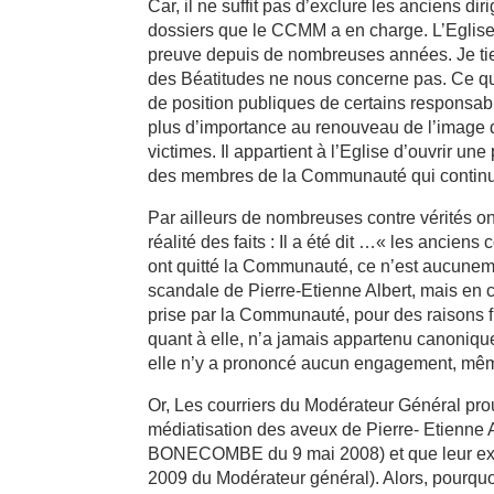
Car, il ne suffit pas d’exclure les anciens 
dossiers que le CCMM a en charge. L’Eglise d
preuve depuis de nombreuses années. Je tien
des Béatitudes ne nous concerne pas. Ce qui 
de position publiques de certains responsa
plus d’importance au renouveau de l’image 
victimes. Il appartient à l’Eglise d’ouvrir un
des membres de la Communauté qui continue
Par ailleurs de nombreuses contre vérités ont
réalité des faits : Il a été dit …« les anci
ont quitté la Communauté, ce n’est aucunemen
scandale de Pierre-Etienne Albert, mais en 
prise par la Communauté, pour des raisons fi
quant à elle, n’a jamais appartenu canoniq
elle n’y a prononcé aucun engagement, mêm
Or, Les courriers du Modérateur Général pr
médiatisation des aveux de Pierre- Etienne A
BONECOMBE du 9 mai 2008) et que leur exclu
2009 du Modérateur général). Alors, pourquo