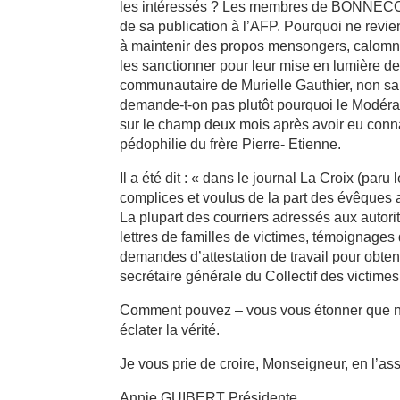
les intéressés ? Les membres de BONNECOMB
de sa publication à l’AFP. Pourquoi ne revie
à maintenir des propos mensongers, calomnie
les sanctionner pour leur mise en lumière de 
communautaire de Murielle Gauthier, non san
demande-t-on pas plutôt pourquoi le Modéra
sur le champ deux mois après avoir eu conna
pédophilie du frère Pierre- Etienne.
Il a été dit : « dans le journal La Croix (pa
complices et voulus de la part des évêques ac
La plupart des courriers adressés aux autori
lettres de familles de victimes, témoigna
demandes d’attestation de travail pour obtent
secrétaire générale du Collectif des victim
Comment pouvez – vous vous étonner que nou
éclater la vérité.
Je vous prie de croire, Monseigneur, en l’a
Annie GUIBERT Présidente