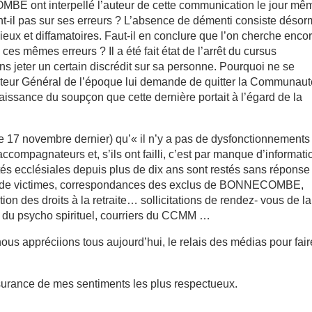
E ont interpellé l’auteur de cette communication le jour mê
nt-il pas sur ses erreurs ? L’absence de démenti consiste désor
ux et diffamatoires. Faut-il en conclure que l’on cherche enco
ces mêmes erreurs ? Il a été fait état de l’arrêt du cursus
s jeter un certain discrédit sur sa personne. Pourquoi ne se
teur Général de l’époque lui demande de quitter la Communaut
issance du soupçon que cette dernière portait à l’égard de la
ru le 17 novembre dernier) qu’« il n’y a pas de dysfonctionnements
compagnateurs et, s’ils ont failli, c’est par manque d’informati
tés ecclésiales depuis plus de dix ans sont restés sans réponse 
ges de victimes, correspondances des exclus de BONNECOMBE,
ion des droits à la retraite… sollicitations de rendez- vous de la
es du psycho spirituel, courriers du CCMM …
s appréciions tous aujourd’hui, le relais des médias pour fair
ssurance de mes sentiments les plus respectueux.