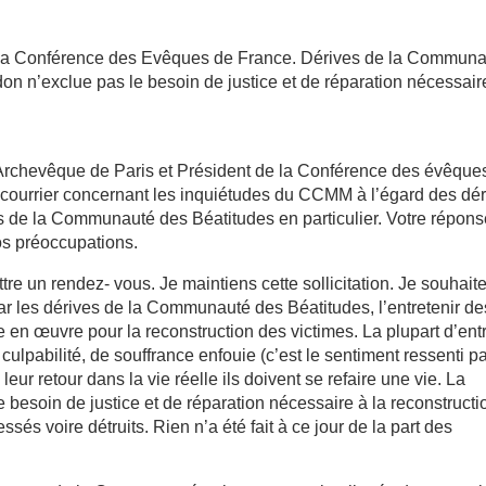
 la Conférence des Evêques de France. Dérives de la Commun
on n’exclue pas le besoin de justice et de réparation nécessair
rchevêque de Paris et Président de la Conférence des évêque
ourrier concernant les inquiétudes du CCMM à l’égard des dér
es de la Communauté des Béatitudes en particulier. Votre répon
os préoccupations.
re un rendez- vous. Je maintiens cette sollicitation. Je souhaite
r les dérives de la Communauté des Béatitudes, l’entretenir de
 en œuvre pour la reconstruction des victimes. La plupart d’ent
ulpabilité, de souffrance enfouie (c’est le sentiment ressenti pa
leur retour dans la vie réelle ils doivent se refaire une vie. La
besoin de justice et de réparation nécessaire à la reconstructi
essés voire détruits. Rien n’a été fait à ce jour de la part des