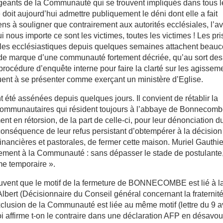
dirigeants de la Communauté qui se trouvent impliqués dans tous 
oit aujourd’hui admettre publiquement le déni dont elle a fait
s à souligner que contrairement aux autorités ecclésiales, l’av
nous importe ce sont les victimes, toutes les victimes ! Les pr
bles ecclésiastiques depuis quelques semaines attachent beau
de marque d’une communauté fortement décriée, qu’au sort des
e procédure d’enquête interne pour faire la clarté sur les agissem
nt à se présenter comme exerçant un ministère d’Eglise.
 été assénées depuis quelques jours. Il convient de rétablir la
ens communautaires qui résident toujours à l’abbaye de Bonnecom
t en rétorsion, de la part de celle-ci, pour leur dénonciation d
conséquence de leur refus persistant d’obtempérer à la décision
nancières et pastorales, de fermer cette maison. Muriel Gauthie
uement à la Communauté : sans dépasser le stade de postulante
e temporaire ».
ouvent que le motif de la fermeture de BONNECOMBE est lié à l
lbert (Décisionnaire du Conseil général concernant la fraternit
sion de la Communauté est liée au même motif (lettre du 9 av
i affirme t-on le contraire dans une déclaration AFP en désavo