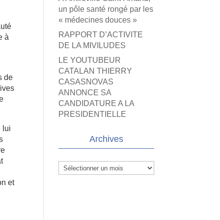
un pôle santé rongé par les
« médecines douces »
auté
RAPPORT D’ACTIVITE
e à
DE LA MIVILUDES
LE YOUTUBEUR
CATALAN THIERRY
s de
CASASNOVAS
ives
ANNONCE SA
se
CANDIDATURE A LA
PRESIDENTIELLE
 lui
Archives
s
re
t
Archives
on et