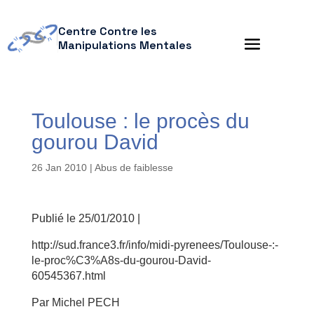
Centre Contre les
Manipulations Mentales
Toulouse : le procès du
gourou David
26 Jan 2010
|
Abus de faiblesse
Publié le 25/01/2010 |
http://sud.france3.fr/info/midi-pyrenees/Toulouse-:-
le-proc%C3%A8s-du-gourou-David-
60545367.html
Par Michel PECH