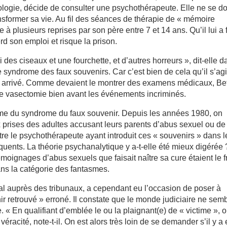
rologie, décide de consulter une psychothérapeute. Elle ne se d
ansformer sa vie. Au fil des séances de thérapie de « mémoire
 à plusieurs reprises par son père entre 7 et 14 ans. Qu’il lui a f
erd son emploi et risque la prison.
 des ciseaux et une fourchette, et d’autres horreurs », dit-elle 
 syndrome des faux souvenirs. Car c’est bien de cela qu’il s’agit
tait arrivé. Comme devaient le montrer des examens médicaux, Be
une vasectomie bien avant les événements incriminés.
me du syndrome du faux souvenir. Depuis les années 1980, on
 prises des adultes accusant leurs parents d’abus sexuel ou de
tre le psychothérapeute ayant introduit ces « souvenirs » dans l
uents. La théorie psychanalytique y a-t-elle été mieux digérée 
moignages d’abus sexuels que faisait naître sa cure étaient le fr
dans la catégorie des fantasmes.
al auprès des tribunaux, a cependant eu l’occasion de poser à
ir retrouvé » erroné. Il constate que le monde judiciaire ne sem
 « En qualifiant d’emblée le ou la plaignant(e) de « victime », 
véracité, note-t-il. On est alors très loin de se demander s’il y a