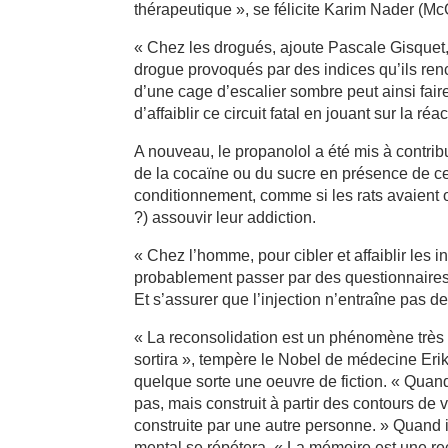
thérapeutique », se félicite Karim Nader (McGi
« Chez les drogués, ajoute Pascale Gisquet,
drogue provoqués par des indices qu’ils renc
d’une cage d’escalier sombre peut ainsi faire
d’affaiblir ce circuit fatal en jouant sur la réa
A nouveau, le propanolol a été mis à contribu
de la cocaïne ou du sucre en présence de cer
conditionnement, comme si les rats avaient ou
?) assouvir leur addiction.
« Chez l’homme, pour cibler et affaiblir les i
probablement passer par des questionnaires
Et s’assurer que l’injection n’entraîne pas 
« La reconsolidation est un phénomène très in
sortira », tempère le Nobel de médecine Erik
quelque sorte une oeuvre de fiction. « Quan
pas, mais construit à partir des contours de 
construite par une autre personne. » Quand i
mental se répétera. « La mémoire est une r