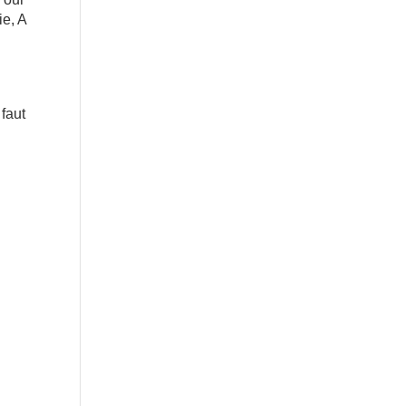
ie, A
faut