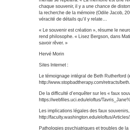
chaque souvenir, il y a une chance de distor
la recherche de la mémoire (Odile Jacob, 200
véracité de détails qu’il y relate…
« Le souvenir est création », résume le neu
rend philosophe. « Lisez Bergson, dans Matiè
savoir rêver. »
Hervé Morin
Sites Internet :
Le témoignage intégral de Beth Rutherford (e
http://www.stopbadtherapy.com/retracts/beth
De la difficulté d’enquêter sur les « faux sou
https://webfiles.uci.edu/eloftus/Tavris_
Les implications légales des faux souvenirs,
http://faculty.washington.edu/eloftus/Article
Pathologies psychiatriques et troubles de l