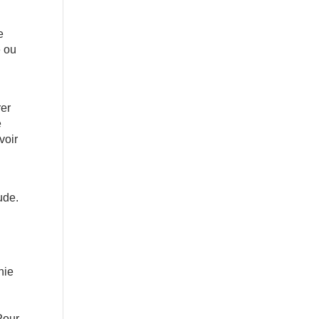
e
e ou
rer
e
voir
ude.
hie
Pour