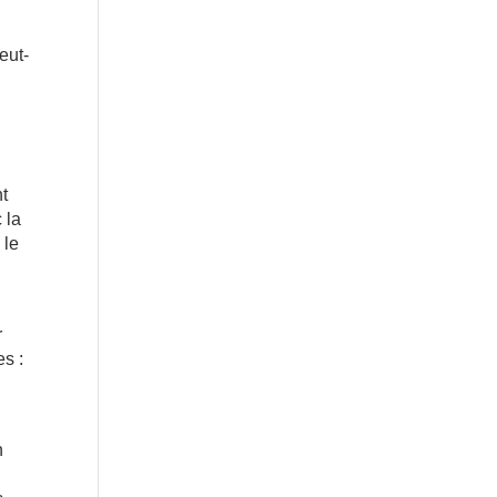
eut-
nt
 la
 le
r
s :
n