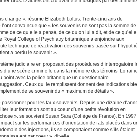
er Bros. D’autres ont cru avoir été intoxiqués par des aliment
s change », résume Elizabeth Loftus. Trente-cinq ans de
e l’ont convaincue que « les souvenirs ne sont pas la somme de
me de ce qu’elle a pensé, de ce qu’on lui a dit, et de ce qu’elle
 le Royal College of Psychiatry britannique à enjoindre aux
 toute technique de réactivation des souvenirs basée sur l’hypoth
ient a perdu le souvenir ».
ystème judiciaire en proposant des procédures d’interrogatoire l
ails d’une scène criminelle dans la mémoire des témoins, Lorrain
u point avec la police britannique un questionnaire
e suggestion. Ceux qui le remplissent donnent des indications bi
implement de se souvenir du « maximum de détails ».
 passionner pour les faux souvenirs. Depuis une dizaine d’ann
ter leur formation sont au coeur d’une petite révolution en
 chose », se souvient Susan Sara (Collège de France). En 1997
 impact sur les performances d’orientation de rats placés dans u
ndemain des injections, ils se comportaient comme s’ils étaient
nnaissaient par coeur », dit-elle.