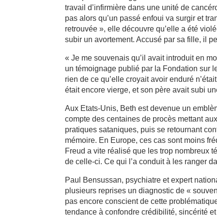
travail d’infirmière dans une unité de cancé
pas alors qu’un passé enfoui va surgir et tr
retrouvée », elle découvre qu’elle a été violée
subir un avortement. Accusé par sa fille, il p
« Je me souvenais qu’il avait introduit en moi
un témoignage publié par la Fondation sur le
rien de ce qu’elle croyait avoir enduré n’é
était encore vierge, et son père avait subi 
Aux Etats-Unis, Beth est devenue un emblè
compte des centaines de procès mettant aux
pratiques sataniques, puis se retournant con
mémoire. En Europe, ces cas sont moins fréq
Freud a vite réalisé que les trop nombreux té
de celle-ci. Ce qui l’a conduit à les ranger 
Paul Bensussan, psychiatre et expert nation
plusieurs reprises un diagnostic de « souven
pas encore conscient de cette problématique.
tendance à confondre crédibilité, sincérité et 