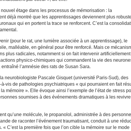
n nouvel étage dans les processus de mémorisation : la
ent déjà montré que les apprentissages deviennent plus robust
onaux qui en portent la trace se renforcent. C’est la consolida
damental.
uvenir (pour le rat, une lumière associée à un apprentissage), le
ile, malléable, en général pour être renforcé. Mais ce mécanis
 plus radicales, notamment si on fait intervenir artificiellemen
éactions physico-chimiques qui commandent la vie des neurone
a entraîné l’amnésie des rats de Susan Sara.
a neurobiologiste Pascale Gisquet (université Paris-Sud), des
-vis de pathologies psychiatriques « qui pourraient en fait résu
a mémoire ». Elle évoque ainsi l’exemple de l’état de stress po
rsonnes soumises à des événements dramatiques à les revivre
ent qu’une molécule, le propanolol, administrée à des personn
nde de raconter l’événement traumatisant, conduit à une réduc
. « C’est la première fois que l’on cible la mémoire sur le mode