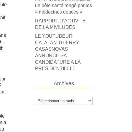
oute
un pôle santé rongé par les
« médecines douces »
ait
RAPPORT D’ACTIVITE
DE LA MIVILUDES
dans
LE YOUTUBEUR
 :
CATALAN THIERRY
th
CASASNOVAS
ANNONCE SA
CANDIDATURE A LA
PRESIDENTIELLE
eur
Archives
?
uit
Archives
ble
on a
 eu