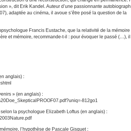
sion », dit Erik Kandel. Auteur d’une passionnante autobiograph
7), adaptée au cinéma, il avoue s’être posé la question de la
ropsychologue Francis Eustache, que la relativité de la mémoire
re et mémoire, recommande-t-il : pour évoquer le passé (…), il 
n anglais) :
.shtml
venirs » (en anglais) :
Jane%20Doe_SkepticalPROOF07.pdf?uniq=-812go1
 selon la psychologue Elizabeth Loftus (en anglais) :
s/2003Nature.pdf
a mémoire, l’hypothèse de Pascale Gisquet :