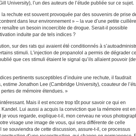
ll University), l’un des auteurs de l’étude publiée sur ce sujet.
 la rechute est souvent provoquée par des souvenirs de prise d
ontrent dans leur environnement » – la vue d’une petite cuillèr
 renaître un besoin incoercible de drogue. Serait-il possible
ctivation induite par de tels indices ?
tion, sur des rats qui avaient été conditionnés à s’autoadminist
tains stimuli. L’injection de propanolol a permis de dégrader c
blié que ces stimuli étaient le signal qu’ils allaient pouvoir (de
ndices pertinents susceptibles d’induire une rechute, il faudrait
, estime Jonathon Lee (Cambridge University), coauteur de l’ét
de pertes de mémoire étendues. »
téressant. Mais il est encore trop tôt pour savoir ce qui en
 Kandel. Lui aussi a acquis la conviction que la mémoire est en
d je vous regarde, explique-t-il, mon cerveau ne vous photograp
votre visage une image de vous, qui sera différente de celle
l se souviendra de cette discussion, assure-t-il, ce processus
econstruction d’une reconstruction, qui change en permanence. 