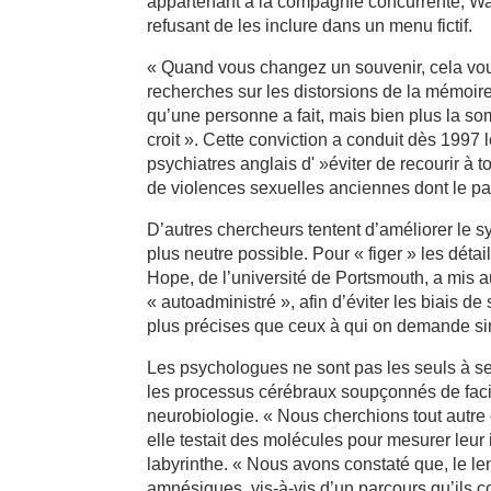
appartenant à la compagnie concurrente, Warn
refusant de les inclure dans un menu fictif.
« Quand vous changez un souvenir, cela vou
recherches sur les distorsions de la mémoir
qu’une personne a fait, mais bien plus la som
croit ». Cette conviction a conduit dès 1997
psychiatres anglais d' »éviter de recourir à
de violences sexuelles anciennes dont le pat
D’autres chercheurs tentent d’améliorer le s
plus neutre possible. Pour « figer » les dét
Hope, de l’université de Portsmouth, a mis a
« autoadministré », afin d’éviter les biais d
plus précises que ceux à qui on demande s
Les psychologues ne sont pas les seuls à se
les processus cérébraux soupçonnés de facili
neurobiologie. « Nous cherchions tout autre
elle testait des molécules pour mesurer leur
labyrinthe. « Nous avons constaté que, le le
amnésiques, vis-à-vis d’un parcours qu’ils co