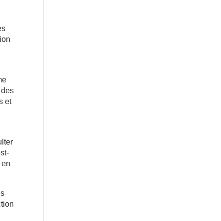
es
tion
me
t des
s et
lter
st-
 en
es
tion