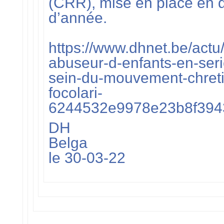
(CRR), mise en place en 
d’année.
https://www.dhnet.be/actu/
abuseur-d-enfants-en-seri
sein-du-mouvement-chret
focolari-
6244532e9978e23b8f394
DH
Belga
le 30-03-22