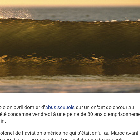
e en avril dernier d’
abus sexuels
sur un enfant de chœur au
été condamné vendredi à une peine de 30 ans d’emprisonneme
in.
olonel de l’aviation américaine qui s’était enfui au Maroc avant
 coupable par un jury fédéral en avril dernier de six chefs