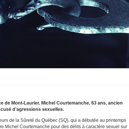
ce de Mont-Laurier, Michel Courtemanche, 63 ans, ancien
cusé d’agressions sexuelles.
jeurs de la Sûreté du Québec (SQ), qui a débutée au printemps
tre Michel Courtemanche pour des délits à caractère sexuel sur