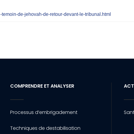
n-temoin-de-jehovah-de-retour-devant-le-tribunal.html
COMPRENDRE ET ANALYSER
ACT
Processus d’embrigadement
Sant
Techniques de destabilisation