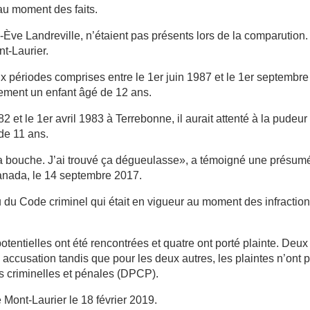
u moment des faits.
e Landreville, n’étaient pas présents lors de la comparution. 
t-Laurier.
ux périodes comprises entre le 1er juin 1987 et le 1er septembre
lement un enfant âgé de 12 ans.
2 et le 1er avril 1983 à Terrebonne, il aurait attenté à la pudeur 
de 11 ans.
ma bouche. J’ai trouvé ça dégueulasse», a témoigné une présum
anada, le 14 septembre 2017.
 du Code criminel qui était en vigueur au moment des infractio
otentielles ont été rencontrées et quatre ont porté plainte. Deux
 accusation tandis que pour les deux autres, les plaintes n’ont 
es criminelles et pénales (DPCP).
e Mont-Laurier le 18 février 2019.