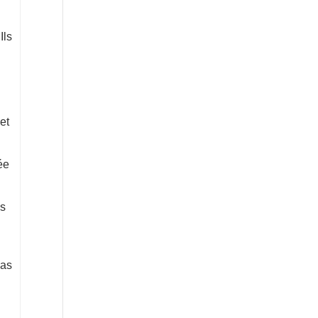
Ils
et
ée
ns
pas