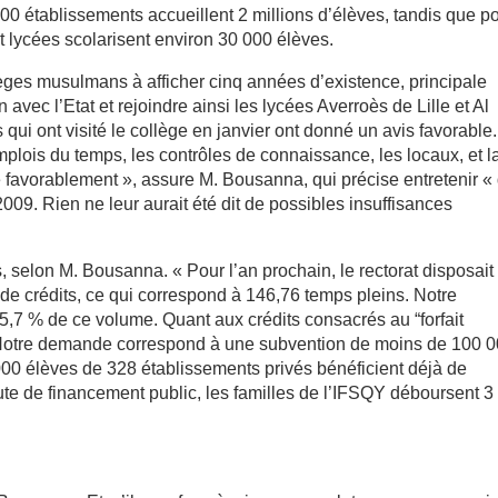
00 établissements accueillent 2 millions d’élèves, tandis que p
t lycées scolarisent environ 30 000 élèves.
llèges musulmans à afficher cinq années d’existence, principale
n avec l’Etat et rejoindre ainsi les lycées Averroès de Lille et Al
ui ont visité le collège en janvier ont donné un avis favorable. 
mplois du temps, les contrôles de connaissance, les locaux, et l
favorablement », assure M. Bousanna, qui précise entretenir «
2009. Rien ne leur aurait été dit de possibles insuffisances
s, selon M. Bousanna. « Pour l’an prochain, le rectorat disposait
de crédits, ce qui correspond à 146,76 temps pleins. Notre
5,7 % de ce volume. Quant aux crédits consacrés au “forfait
os. Notre demande correspond à une subvention de moins de 100 
000 élèves de 328 établissements privés bénéficient déjà de
Faute de financement public, les familles de l’IFSQY déboursent 3