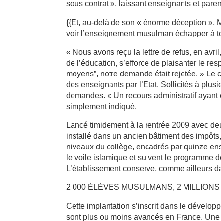
sous contrat », laissant enseignants et paren
{{Et, au-delà de son « énorme déception », 
voir l’enseignement musulman échapper à tou
« Nous avons reçu la lettre de refus, en avr
de l’éducation, s’efforce de plaisanter le re
moyens”, notre demande était rejetée. » Le c
des enseignants par l’Etat. Sollicités à plusi
demandes. « Un recours administratif ayant ét
simplement indiqué.
Lancé timidement à la rentrée 2009 avec deu
installé dans un ancien bâtiment des impôts
niveaux du collège, encadrés par quinze ens
le voile islamique et suivent le programme 
L’établissement conserve, comme ailleurs da
2 000 ÉLÈVES MUSULMANS, 2 MILLION
Cette implantation s’inscrit dans le dévelo
sont plus ou moins avancés en France. Une 