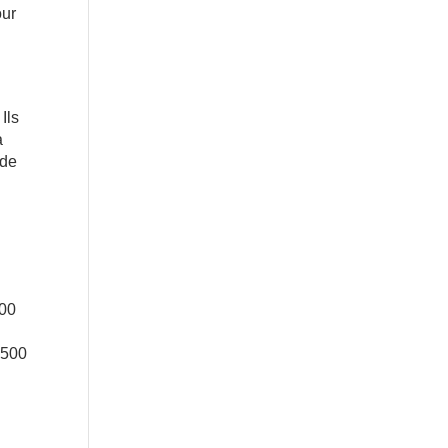
our
Ils
a
 de
000
 500