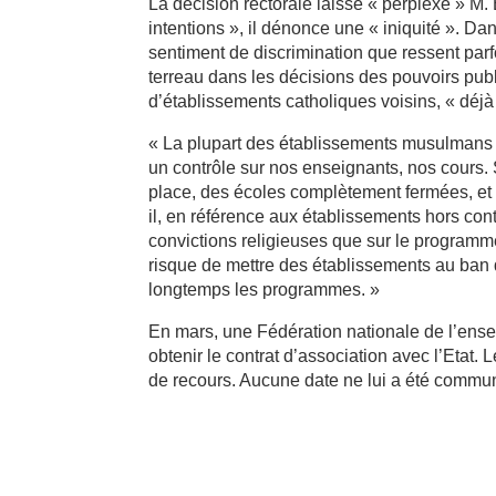
La décision rectorale laisse « perplexe » M.
intentions », il dénonce une « iniquité ». Dan
sentiment de discrimination que ressent pa
terreau dans les décisions des pouvoirs publi
d’établissements catholiques voisins, « dé
« La plupart des établissements musulmans v
un contrôle sur nos enseignants, nos cours. 
place, des écoles complètement fermées, et 
il, en référence aux établissements hors con
convictions religieuses que sur le programme 
risque de mettre des établissements au ban 
longtemps les programmes. »
En mars, une Fédération nationale de l’ens
obtenir le contrat d’association avec l’Etat.
de recours. Aucune date ne lui a été commu