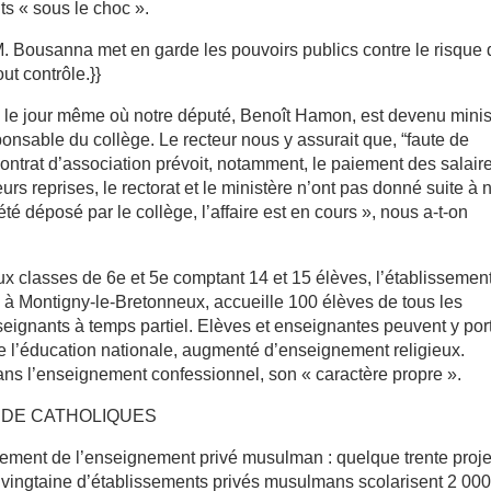
ts « sous le choc ».
M. Bousanna met en garde les pouvoirs publics contre le risque
t contrôle.}}
il, le jour même où notre député, Benoît Hamon, est devenu minis
sponsable du collège. Le recteur nous y assurait que, “faute de
ontrat d’association prévoit, notamment, le paiement des salair
eurs reprises, le rectorat et le ministère n’ont pas donné suite à 
é déposé par le collège, l’affaire est en cours », nous a-t-on
x classes de 6e et 5e comptant 14 et 15 élèves, l’établissemen
, à Montigny-le-Bretonneux, accueille 100 élèves de tous les
eignants à temps partiel. Elèves et enseignantes peuvent y por
de l’éducation nationale, augmenté d’enseignement religieux.
ns l’enseignement confessionnel, son « caractère propre ».
S DE CATHOLIQUES
ppement de l’enseignement privé musulman : quelque trente proje
vingtaine d’établissements privés musulmans scolarisent 2 00