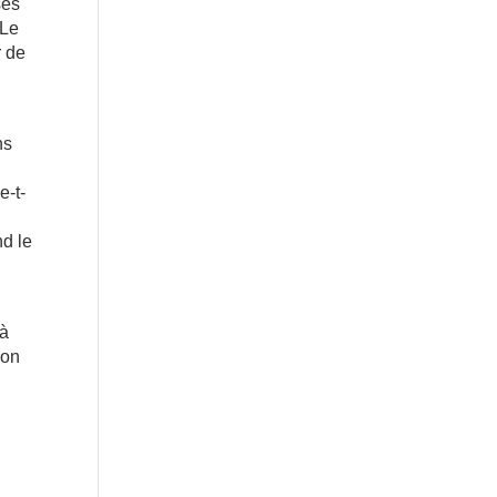
ses
 Le
r de
ns
e-t-
nd le
 à
ion