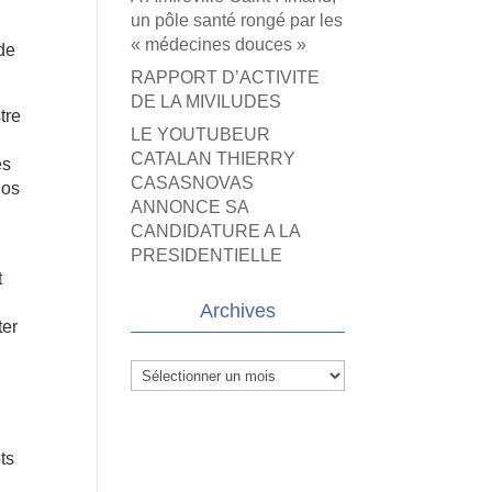
un pôle santé rongé par les
« médecines douces »
 de
RAPPORT D’ACTIVITE
DE LA MIVILUDES
tre
LE YOUTUBEUR
CATALAN THIERRY
es
CASASNOVAS
nos
ANNONCE SA
CANDIDATURE A LA
PRESIDENTIELLE
t
Archives
ter
Archives
ts
0