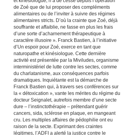
et kinésiologue, n’a de cesse depuis l’opération
de Zoé que de lui proposer des compléments
alimentaires ou de l’inviter à suivre des régimes
alimentaires stricts. D’où la crainte que Zoé, déjà
souffrante et affaiblie, ne fasse en plus les frais
d’une sorte d’acharnement thérapeutique à
caractère illusoire ». Franck Bastien, à l’initiative
d’Un espoir pour Zoé, exerce en tant que
naturopathe et kinésiologue. Cette dernière
activité est présentée par la Miviludes, organisme
interministériel de lutte contre les sectes, comme
du charlatanisme, aux conséquences parfois
dramatiques. Inquiétante est la démarche de
Franck Bastien qui, à travers ses conférences sur
la « détoxication », vante les mérites du régime du
docteur Seignalet, autrefois membre d’une secte
dure – l’instinctothérapie – prétendant guérir
cancers, sida, sclérose en plaque, en mangeant
cru. Les multiples affaires de pédophilie ont eu
raison de la secte. Exprimant des craintes
légitimes, l’ADFI a alerté la justice contre le