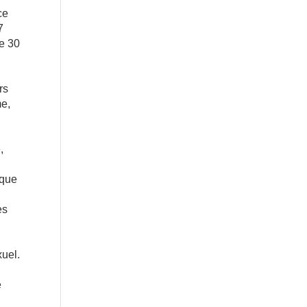
ce
7
de 30
rs
me,
,
ique
es
xuel.
e