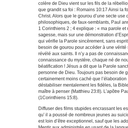
colère de Dieu vient sur les fils de la rébell
que grandit sa foi : Romains 10:17 Ainsi la f
Christ. Alors que le gourou d’une secte us
philosophiques, de faux-semblants, Paul anno
1 Corinthiens 2 ; 4 explique : « ma parole et
sagesse, mais sur une démonstration d’Espr
qui vérifie la Parole sincèrement, sans espri
besoin de gourou pour accéder à une vérité s
révélé aux saints. Il n’y a pas de connaissan
connaissance du mystère, chaque né de nouve
béatification ! Jésus a dit que la Parole sanc
personne de Dieu. Toujours pas besoin de go
certainement moins caché que l’élaboration 
déstabiliser mentalement les fidèles, la Bible
maître à penser (Matthieu 23:8). L’apôtre Pau
(1Corinthiens 15:8).
Diffuser des films stupides encrassant les es
qu’ il a poussé de nombreux jeunes au suicid
est loin d’être exceptionnel, sauf que les ad
Mentir aux administrés en usant de la langu