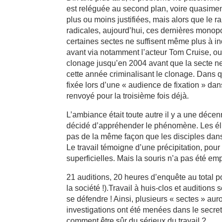
est reléguée au second plan, voire quasiment 
plus ou moins justifiées, mais alors que le 
radicales, aujourd’hui, ces dernières monopol
certaines sectes ne suffisent même plus à in
avant via notamment l’acteur Tom Cruise, o
clonage jusqu’en 2004 avant que la secte ne
cette année criminalisant le clonage. Dans q
fixée lors d’une « audience de fixation » dan
renvoyé pour la troisième fois déjà.
L’ambiance était toute autre il y a une décenn
décidé d’appréhender le phénomène. Les él
pas de la même façon que les disciples dan
Le travail témoigne d’une précipitation, po
superficielles. Mais la souris n’a pas été 
21 auditions, 20 heures d’enquête au total p
la société !).Travail à huis-clos et audition
se défendre ! Ainsi, plusieurs « sectes » aur
investigations ont été menées dans le secret
comment être sûr du sérieux du travail ?