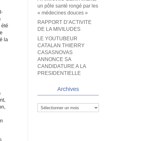
un pôle santé rongé par les
t-
« médecines douces »
n
RAPPORT D’ACTIVITE
 été
DE LA MIVILUDES
ie
LE YOUTUBEUR
é la
CATALAN THIERRY
CASASNOVAS
ANNONCE SA
CANDIDATURE A LA
PRESIDENTIELLE
Archives
s
nt,
Archives
on,
en
s