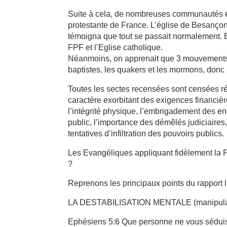
Suite à cela, de nombreuses communautés év
protestante de France. L’église de Besançon
témoigna que tout se passait normalement. En
FPF et l’Eglise catholique.
Néanmoins, on apprenait que 3 mouvements é
baptistes, les quakers et les mormons, donc
Toutes les sectes recensées sont censées rép
caractère exorbitant des exigences financière
l’intégrité physique, l’embrigadement des enf
public, l’importance des démêlés judiciaires
tentatives d’infiltration des pouvoirs publics.
Les Evangéliques appliquant fidèlement la Pa
?
Reprenons les principaux points du rapport l’
LA DESTABILISATION MENTALE (manipulat
Ephésiens 5:6 Que personne ne vous séduise