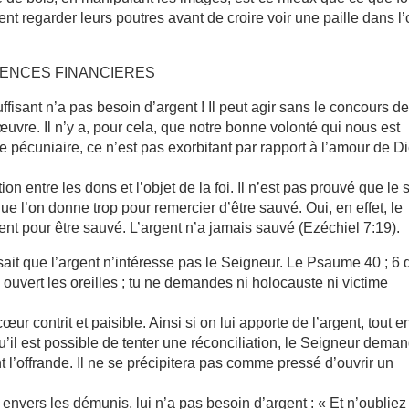
ent regarder leurs poutres avant de croire voir une paille dans l’
GENCES FINANCIERES
fisant n’a pas besoin d’argent ! Il peut agir sans le concours d
uvre. Il n’y a, pour cela, que notre bonne volonté qui nous est
de pécuniaire, ce n’est pas exorbitant par rapport à l’amour de D
on entre les dons et l’objet de la foi. Il n’est pas prouvé que le 
 que l’on donne trop pour remercier d’être sauvé. Oui, en effet, le
t pour être sauvé. L’argent n’a jamais sauvé (Ezéchiel 7:19).
ait que l’argent n’intéresse pas le Seigneur. Le Psaume 40 ; 6 d
s ouvert les oreilles ; tu ne demandes ni holocauste ni victime
r contrit et paisible. Ainsi si on lui apporte de l’argent, tout e
u’il est possible de tenter une réconciliation, le Seigneur dema
t l’offrande. Il ne se précipitera pas comme pressé d’ouvrir un
nvers les démunis, lui n’a pas besoin d’argent : « Et n’oubliez