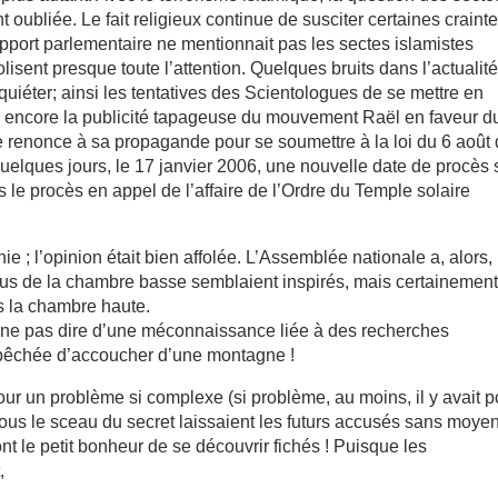
oubliée. Le fait religieux continue de susciter certaines crainte
rapport parlementaire ne mentionnait pas les sectes islamistes
isent presque toute l’attention. Quelques bruits dans l’actualit
quiéter; ainsi les tentatives des Scientologues de se mettre en
u encore la publicité tapageuse du mouvement Raël en faveur d
 renonce à sa propagande pour se soumettre à la loi du 6 août
uelques jours, le 17 janvier 2006, une nouvelle date de procès 
s le procès en appel de l’affaire de l’Ordre du Temple solaire
ie ; l’opinion était bien affolée. L’Assemblée nationale a, alors,
us de la chambre basse semblaient inspirés, mais certainemen
s la chambre haute.
ur ne pas dire d’une méconnaissance liée à des recherches
empêchée d’accoucher d’une montagne !
our un problème si complexe (si problème, au moins, il y avait p
s sous le sceau du secret laissaient les futurs accusés sans moye
ont le petit bonheur de se découvrir fichés ! Puisque les
,