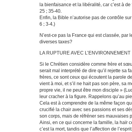
la bienfaisance et la libéralité, car c’est à 
25 ; 35-40.
Enfin, la Bible n’autorise pas de contrôle su
6 ; 3-4.)
N’est-ce pas la France qui est classée, par
diverses taxes?
LA RUPTURE AVEC L’ENVIRONNEMENT 
Si le Chrétien considère comme frère et sœur 
serait mal interprété de dire qu’il rejette sa
frères, ce sont ceux qui écoutent la parole de
vient à moi, et s’il ne hait pas son père, sa
propre vie, il ne peut être mon disciple » (Luc
leur cracher à la figure. Rappelons qu’au pie
Cela est à comprendre de la même façon que l
crucifié la chair avec ses passions et ses dés
son corps, mais de réfréner ses mauvaises p
Ainsi, en ce qui concerne la famille, la haïr 
c’est la mort, tandis que l’affection de l’esprit