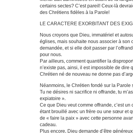
certains sectes? C’est pareil! Ceux-là devrai
des Chrétiens fidèles à la Parole!
LE CARACTERE EXORBITANT DES EXI
Nous croyons que Dieu, immatériel et autosuf
églises, mais souhaite nous associer à son œ
demandée, et si elle doit passer par l’offran
pour nous.
Par ailleurs, comment quantifier la disproporti
n’existe pas, ainsi, il est impossible de dire
Chrétien né de nouveau ne donne pas d’argen
Néanmoins, le Chrétien fondé sur la Parole s
Tu ne désires ni sacrifice ni offrande, tu m’a
expiatoire ».
Ce que Dieu veut comme offrande, c’est un cœu
étant brouillé avec un frère ou une sœur et q
de « faire la paix » avec cette personne avan
cadeau.
Plus encore, Dieu demande d’être généreux e