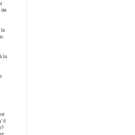
si
e de
 la
r,
é
à la
t
r
ent
 il
n?
nt