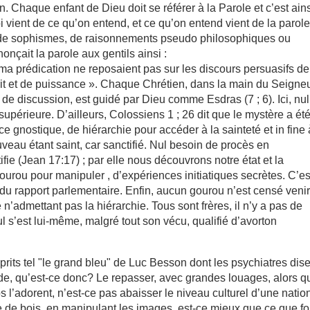
ion. Chaque enfant de Dieu doit se référer à la Parole et c’est ain
oi vient de ce qu’on entend, et ce qu’on entend vient de la parol
e de sophismes, de raisonnements pseudo philosophiques ou
nçait la parole aux gentils ainsi :
 ma prédication ne reposaient pas sur les discours persuasifs de
it et de puissance ». Chaque Chrétien, dans la main du Seigneu
t de discussion, est guidé par Dieu comme Esdras (7 ; 6). Ici, nul
upérieure. D’ailleurs, Colossiens 1 ; 26 dit que le mystère a ét
ce gnostique, de hiérarchie pour accéder à la sainteté et in fine 
au étant saint, car sanctifié. Nul besoin de procès en
tifie (Jean 17:17) ; par elle nous découvrons notre état et la
urou pour manipuler , d’expériences initiatiques secrètes. C’es
du rapport parlementaire. Enfin, aucun gourou n’est censé veni
 n’admettant pas la hiérarchie. Tous sont frères, il n’y a pas de
l s’est lui-même, malgré tout son vécu, qualifié d’avorton
prits tel "le grand bleu" de Luc Besson dont les psychiatres dis
e, qu’est-ce donc? Le repasser, avec grandes louages, alors qu’
os l’adorent, n’est-ce pas abaisser le niveau culturel d’une natio
e de bois, en manipulant les images, est-ce mieux que ce que fo