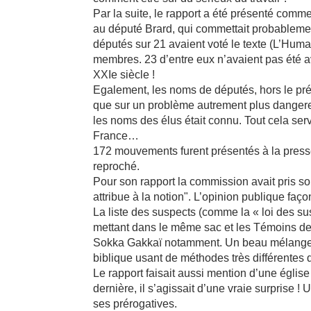
Par la suite, le rapport a été présenté comme
au député Brard, qui commettait probablement
députés sur 21 avaient voté le texte (L’Huma
membres. 23 d’entre eux n’avaient pas été av
XXIe siècle !
Egalement, les noms de députés, hors le prés
que sur un problème autrement plus dangereux
les noms des élus était connu. Tout cela ser
France…
172 mouvements furent présentés à la press
reproché.
Pour son rapport la commission avait pris so
attribue à la notion". L’opinion publique fa
La liste des suspects (comme la « loi des s
mettant dans le même sac et les Témoins de 
Sokka Gakkaï notamment. Un beau mélange de
biblique usant de méthodes très différentes 
Le rapport faisait aussi mention d’une églis
dernière, il s’agissait d’une vraie surprise 
ses prérogatives.