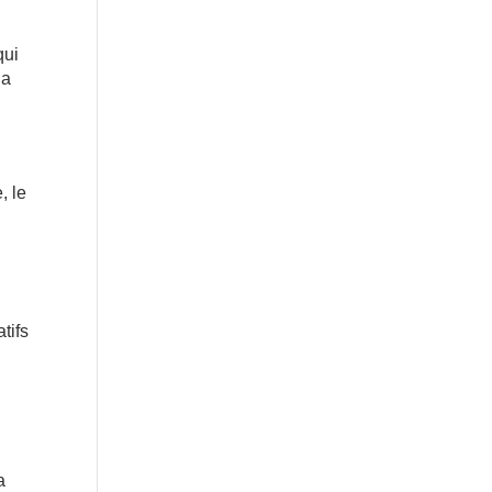
qui
la
, le
tifs
a