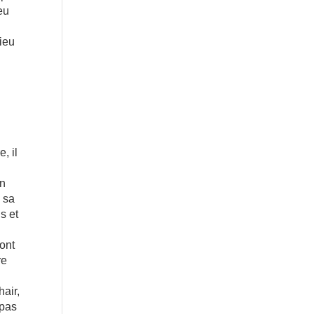
ieu
hieu
, il
s
un
à sa
s et
 ont
re
hair,
 pas