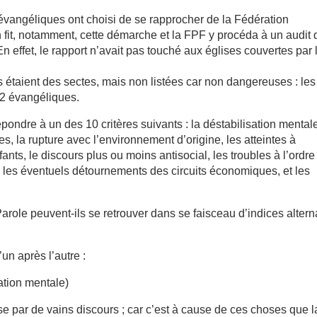
angéliques ont choisi de se rapprocher de la Fédération
 fit, notamment, cette démarche et la FPF y procéda à un audit 
 effet, le rapport n’avait pas touché aux églises couvertes par 
taient des sectes, mais non listées car non dangereuses : les
 2 évangéliques.
ondre à un des 10 critères suivants : la déstabilisation mentale
s, la rupture avec l’environnement d’origine, les atteintes à
ants, le discours plus ou moins antisocial, les troubles à l’ordre
, les éventuels détournements des circuits économiques, et les
role peuvent-ils se retrouver dans se faisceau d’indices alterna
un après l’autre :
ion mentale)
 par de vains discours ; car c’est à cause de ces choses que l