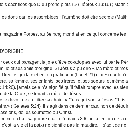
de tels sacrifices que Dieu prend plaisir » (Hébreux 13:16) ; Matth
r les dons par les assemblées ; l’aumône doit être secrète (Matt
 le magazine Forbes, au 3e rang mondial en ce qui concerne les
D’ORIGINE
ceux qui partagent la joie d’être co-adoptés avec lui par le Père
 famille et ses amis d’origine. Si Jésus a pu dire « Ma mère et me
 Dieu, et qui la mettent en pratique » (Luc 8:21) et « Si quelqu’
 mère, sa femme, ses enfants, ses frères, et ses soeurs, et même 
 14:26), jamais cela n’a signifié qu’il fallait rompre avec les sien
d de la Croix, se tenait la mère de Jésus.
e devoir de crucifier sa chair : « Ceux qui sont à Jésus Christ
irs.» ( Galates 5:24). Il s’agit dans ce dernier cas, non de détrui
assions, de les soumettre au Christ.
comme on hait sa propre chair (Romains 8:6 : « l’affection de la c
, c’est la vie et la paix) ne signifie pas la maudire. Il s’agit de ne