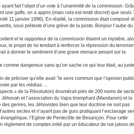
 ayant fait l’objet d’un vote à l’unanimité de la commission. Grâ
 une gaffe, on a appris (mais cela est resté discret) que seuls 
nité 11 janvier 1996). En réalité, la commission était composé 
ertis, sous prétexte d’une grève de la poste. Bonjour l’aube du
ident et le rapporteur de la commission étaient un mystère, alo
, le projet de loi tendant à renforcer la répression du terroris
vait à donner le sentiment d’une grave menace pesant sur la
e comme dangereux sans qu’on sache ce qui leur était, au juste
in de préciser qu’elle avait "le sens commun que l’opinion publ
çonnée par les médias …
uspects » de la Révolution) énumérait près de 200 noms de sect
Jéhovah et l’association du Vajra triomphant (Mandarom) et la
s genres, les Jéhovistes bien que leur doctrine ne soit pas
d’autres sectes et n’ayant pas de guru pratiquant l’esclavage se
e évangélique, l’Eglise de Pentecôte de Besançon. Pour cette
! Un règlement de comptes initié par un éducateur de rue jaloux d