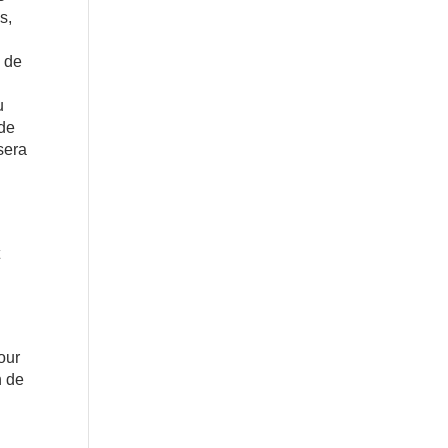
s,
é de
u
 de
sera
t
our
n de