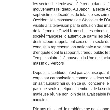
les sectes. Le texte avait été rendu dans la
mouvements religieux. Au Japon, la secte Ao
sept victimes décédées du total de ses crimes
Occident, les massacres de Wacco et de l’Ord
visible à la télévision par la diffusion des i
de la ferme de David Koresch. Les crimes e
société française, d’autant que parmi les déc
destructeurs rappelaient ceux de la secte 
conduit la représentation nationale a se pe
d’enquête dont le rapport fut rendu public le
Temple solaire fit à nouveau la Une de l’actu
massif du Vercors
Depuis, la certitude n’est pas acquise quant 
corps par carbonisation, comme les deux suic
on sait aujourd’hui qu’en ce qui concerne le 
pas que seuls quelques membres de la secte o
mafieuse réunie non loin de là avait saisie 
ministre.
Dix ans plus tard, le problème ne passionne 