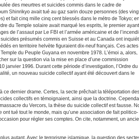
 foulée des meurtres et suicides commis dans le cadre de
um Shinrikyo avait tué au gaz sarin douze personnes (des ving
) et fait cinq mille cinq cent blessés dans le métro de Tokyo; e
re du Temple solaire avait marqué les esprits, le premier ayant
mages de l’assaut par Le FBI et l’armée américaine et de l’incend
t suicides présumés commis en Suisse et au Canada ont inquiét
édés en territoire helvète figuraient dix-neuf français. Ces actes
du Temple du Peuple Guyana en novembre 1978. L’émoi a, alors,
ncher sur la question via la mise en place d’une commission
 10 janvier 1996. Durant cette période d’investigation, l’Ordre du
alité, un nouveau suicide collectif ayant été découvert dans le
à ce dernier drame. Certes, la secte prêchait la téléportation de
ides collectifs en témoignaient, ainsi que la doctrine. Cependa
massacre du Vercors, la thèse du suicide collectif est fausse. N
nt tué tout le monde, mais qu’une association de fait politico-
l’occasion pour régler ses comptes. On cite, notamment, un anci
plus autant. Avec le terrorisme islamique, la question des secte