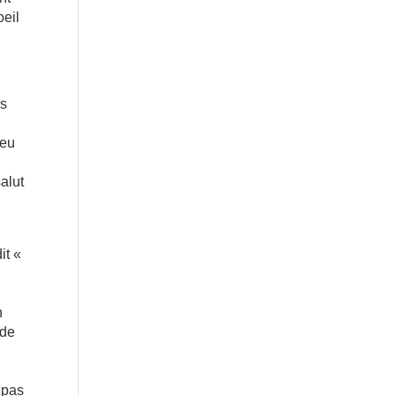
oeil
es
ieu
salut
it «
n
nde
 pas