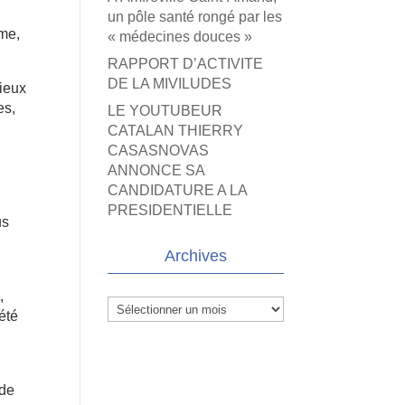
un pôle santé rongé par les
sme,
« médecines douces »
RAPPORT D’ACTIVITE
DE LA MIVILUDES
mieux
es,
LE YOUTUBEUR
CATALAN THIERRY
CASASNOVAS
ANNONCE SA
CANDIDATURE A LA
PRESIDENTIELLE
us
Archives
,
Archives
été
 de