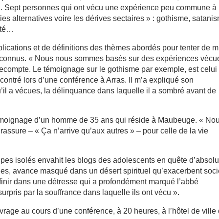
n. Sept personnes qui ont vécu une expérience peu commune à
ies alternatives voire les dérives sectaires » : gothisme, satani
ité…
lications et de définitions des thèmes abordés pour tenter de 
 méconnus. « Nous nous sommes basés sur des expériences vécu
Lecompte. Le témoignage sur le gothisme par exemple, est celui
ontré lors d’une conférence à Arras. Il m’a expliqué son
’il a vécues, la délinquance dans laquelle il a sombré avant de
du témoignage d’un homme de 35 ans qui réside à Maubeuge. « No
 rassure – « Ça n’arrive qu’aux autres » – pour celle de la vie
pes isolés envahit les blogs des adolescents en quête d’absolu
itudes, avance masqué dans un désert spirituel qu’exacerbent soci
 finir dans une détresse qui a profondément marqué l’abbé
urpris par la souffrance dans laquelle ils ont vécu ».
rage au cours d’une conférence, à 20 heures, à l’hôtel de ville