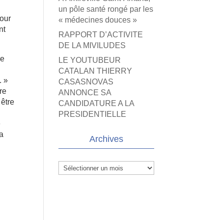
un pôle santé rongé par les
pour
« médecines douces »
nt
RAPPORT D’ACTIVITE
DE LA MIVILUDES
le
LE YOUTUBEUR
CATALAN THIERRY
. »
CASASNOVAS
re
ANNONCE SA
 être
CANDIDATURE A LA
PRESIDENTIELLE
e
la
Archives
Archives