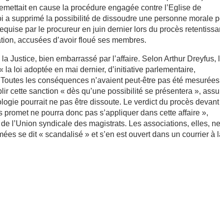
 remettait en cause la procédure engagée contre l’Eglise de
loi a supprimé la possibilité de dissoudre une personne morale 
quise par le procureur en juin dernier lors du procès retentissa
ation, accusées d’avoir floué ses membres.
 la Justice, bien embarrassé par l’affaire. Selon Arthur Dreyfus, 
« la loi adoptée en mai dernier, d’initiative parlementaire,
 Toutes les conséquences n’avaient peut-être pas été mesurées
lir cette sanction « dès qu’une possibilité se présentera », assu
tologie pourrait ne pas être dissoute. Le verdict du procès devant
us promet ne pourra donc pas s’appliquer dans cette affaire »,
 de l’Union syndicale des magistrats. Les associations, elles, n
ées se dit « scandalisé » et s’en est ouvert dans un courrier à 