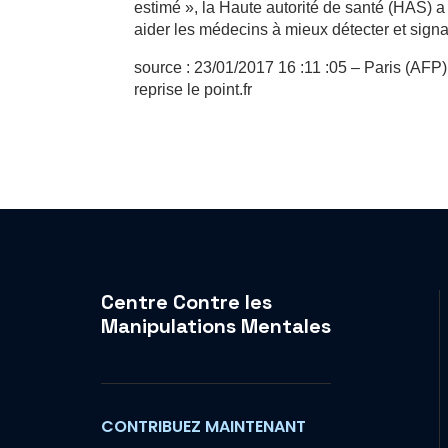
estimé », la Haute autorité de santé (HAS)
aider les médecins à mieux détecter et signa
source : 23/01/2017 16 :11 :05 – Paris (AF
reprise le point.fr
Centre Contre les
Manipulations Mentales
CONTRIBUEZ MAINTENANT