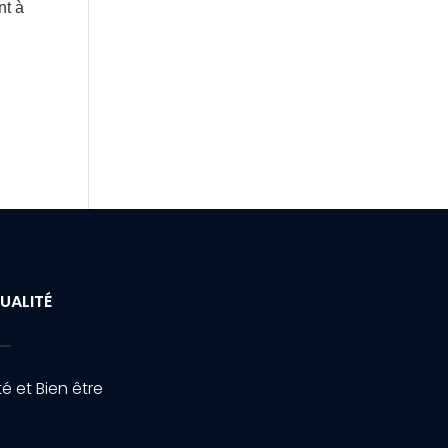
nt à
UALITÉ
é et Bien être