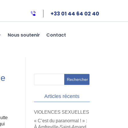
+33 01 44 64 02 40
Nous soutenir
Contact
le
Articles récents
VIOLENCES SEXUELLES
utte
« C’est du paranormal ! » :
qui
À Amfreville-Saint-Amand,