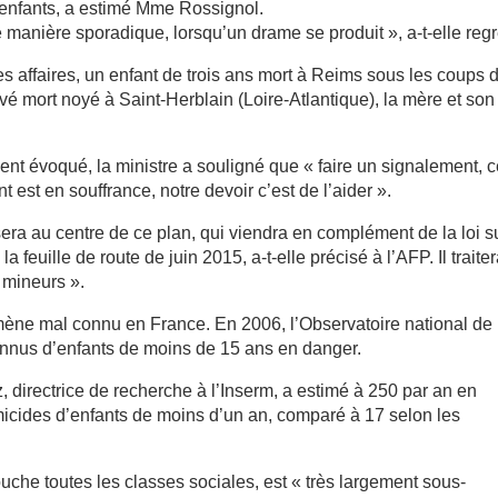
s enfants, a estimé Mme Rossignol.
manière sporadique, lorsqu’un drame se produit », a-t-elle regr
s affaires, un enfant de trois ans mort à Reims sous les coups 
vé mort noyé à Saint-Herblain (Loire-Atlantique), la mère et son
ent évoqué, la ministre a souligné que « faire un signalement, 
t est en souffrance, notre devoir c’est de l’aider ».
era au centre de ce plan, qui viendra en complément de la loi su
a feuille de route de juin 2015, a-t-elle précisé à l’AFP. Il traite
 mineurs ».
mène mal connu en France. En 2006, l’Observatoire national de
onnus d’enfants de moins de 15 ans en danger.
 directrice de recherche à l’Inserm, a estimé à 250 par an en
icides d’enfants de moins d’un an, comparé à 17 selon les
uche toutes les classes sociales, est « très largement sous-