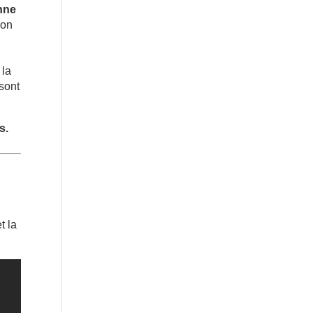
onne
son
 la
sont
s.
t la