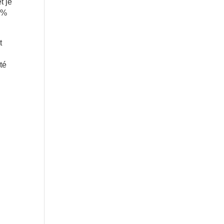
t je
00%
t
té