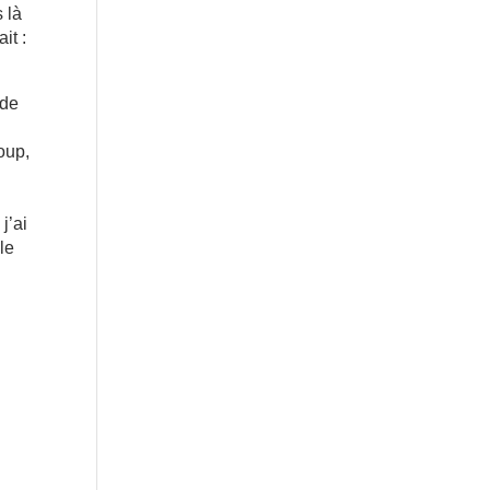
s là
it :
 de
oup,
j’ai
le