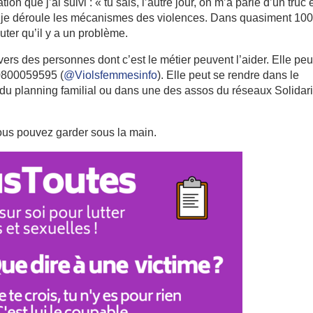
que j’ai suivi : « tu sais, l’autre jour, on m’a parlé d’un truc e
 Là, je déroule les mécanismes des violences. Dans quasiment 1
uter qu’il y a un problème.
rs des personnes dont c’est le métier peuvent l’aider. Elle peu
 0800059595 (
@Violsfemmesinfo
). Elle peut se rendre dans le
du planning familial ou dans une des assos du réseaux Solidari
us pouvez garder sous la main.