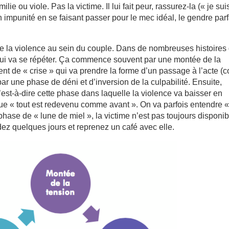
ilie ou viole. Pas la victime. Il lui fait peur, rassurez-la (« je sui
son impunité en se faisant passer pour le mec idéal, le gendre parfa
e la violence au sein du couple. Dans de nombreuses histoires
 qui va se répéter. Ça commence souvent par une montée de la
ent de « crise » qui va prendre la forme d’un passage à l’acte (c
 par une phase de déni et d’inversion de la culpabilité. Ensuite,
c’est-à-dire cette phase dans laquelle la violence va baisser en
 que « tout est redevenu comme avant ». On va parfois entendre « 
phase de « lune de miel », la victime n’est pas toujours disponib
dez quelques jours et reprenez un café avec elle.