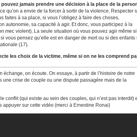
e pouvez jamais prendre une décision à la place de la pers
arce qu’on a envie de la forcer à sortir de la violence. Respecter 
s faites à sa place, si vous l’obligez à faire des choses,
 autonomie, sa capacité à agir. Et donc, vous participez à la
t son mec violent). La seule situation où vous pouvez agir même si
si vous pensez qu’elle est en danger de mort ou si des enfants 
ationale (17).
ecte les choix de la victime, même si on ne les comprend pa
on échange, on écoute. On essaye, à partir de l’histoire de notre
pas une crise de couple ou une dispute passagère mais de la
e conflit (qui existe au sein des couples, qui n’est pas interdit) e
us appuyer sur cette vidéo (merci à Ernestine Ronai)