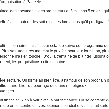
l’organisation à Papeete.
place, des documents, des ordinateurs et 3 millions 5 en en liqu
le était la nature des soit-disantes formations qu’il prodiguait 
lti-millionnaire : il suffit pour cela, de suivre son programme de
Plus ses stagiaires mettront le prix fort pour leur formation, plus
rsonne n’a rien touché ! D’où la trentaine de plaintes jusqu’alo
quent, les perquisitions cette semaine.
ère sectaire. On forme au bien être, à l’amour de son prochain 
illionnaire. Bref, du bourrage de crâne mi-religieux, mi-
louanges.
t financier. Rien à voir avec la haute finance. On se contente d
 le premier centre d’investissement mondial et qu’il fallait surto