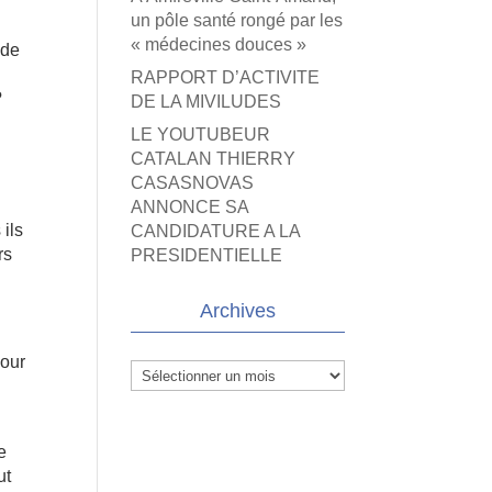
un pôle santé rongé par les
« médecines douces »
ide
RAPPORT D’ACTIVITE
?
DE LA MIVILUDES
LE YOUTUBEUR
CATALAN THIERRY
CASASNOVAS
ANNONCE SA
 ils
CANDIDATURE A LA
rs
PRESIDENTIELLE
Archives
pour
Archives
e
ut