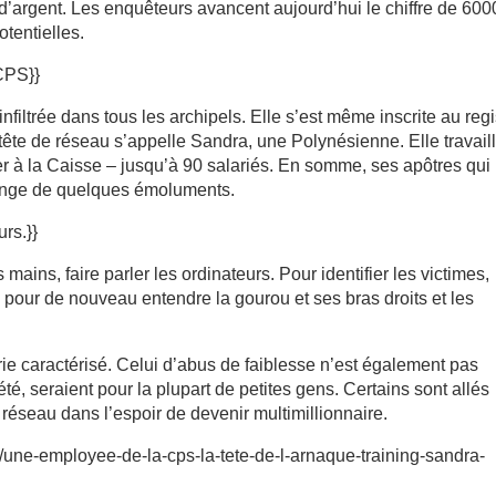
d’argent. Les enquêteurs avancent aujourd’hui le chiffre de 600
tentielles.
CPS}}
 infiltrée dans tous les archipels. Elle s’est même inscrite au regi
te de réseau s’appelle Sandra, une Polynésienne. Elle travail
er à la Caisse – jusqu’à 90 salariés. En somme, ses apôtres qui 
hange de quelques émoluments.
urs.}}
mains, faire parler les ordinateurs. Pour identifier les victimes,
, pour de nouveau entendre la gourou et ses bras droits et les
ie caractérisé. Celui d’abus de faiblesse n’est également pas
té, seraient pour la plupart de petites gens. Certains sont allés
 réseau dans l’espoir de devenir multimillionnaire.
26/une-employee-de-la-cps-la-tete-de-l-arnaque-training-sandra-