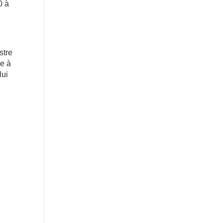
0 à
stre
le à
lui