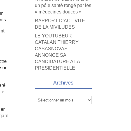
un pôle santé rongé par les
« médecines douces »
un
nts.
RAPPORT D’ACTIVITE
DE LA MIVILUDES
ent
LE YOUTUBEUR
CATALAN THIERRY
CASASNOVAS
ANNONCE SA
ctre
CANDIDATURE A LA
 son
PRESIDENTIELLE
Archives
aré
nce
Archives
ger
égard