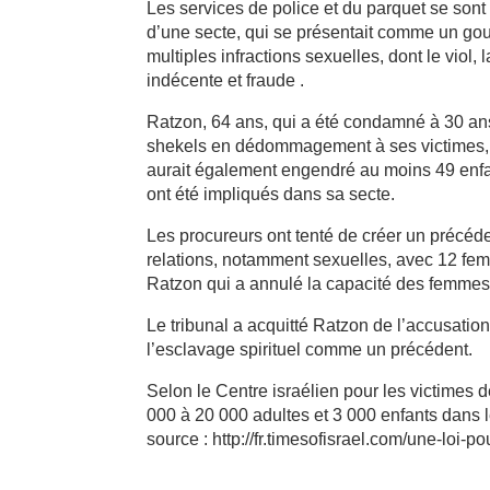
Les services de police et du parquet se son
d’une secte, qui se présentait comme un gou
multiples infractions sexuelles, dont le viol
indécente et fraude .
Ratzon, 64 ans, qui a été condamné à 30 an
shekels en dédommagement à ses victimes, 
aurait également engendré au moins 49 enfa
ont été impliqués dans sa secte.
Les procureurs ont tenté de créer un précédent
relations, notamment sexuelles, avec 12 femm
Ratzon qui a annulé la capacité des femmes 
Le tribunal a acquitté Ratzon de l’accusation
l’esclavage spirituel comme un précédent.
Selon le Centre israélien pour les victimes d
000 à 20 000 adultes et 3 000 enfants dans 
source : http://fr.timesofisrael.com/une-loi-p