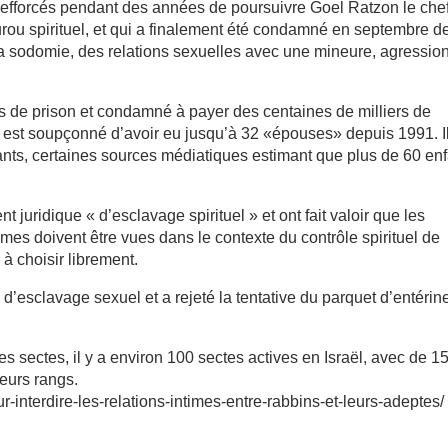
t efforcés pendant des années de poursuivre Goel Ratzon le che
rou spirituel, et qui a finalement été condamné en septembre d
, la sodomie, des relations sexuelles avec une mineure, agressio
s de prison et condamné à payer des centaines de milliers de
est soupçonné d’avoir eu jusqu’à 32 «épouses» depuis 1991. I
nts, certaines sources médiatiques estimant que plus de 60 en
 juridique « d’esclavage spirituel » et ont fait valoir que les
es doivent être vues dans le contexte du contrôle spirituel de
à choisir librement.
 d’esclavage sexuel et a rejeté la tentative du parquet d’entérin
es sectes, il y a environ 100 sectes actives en Israël, avec de 1
leurs rangs.
our-interdire-les-relations-intimes-entre-rabbins-et-leurs-adeptes/