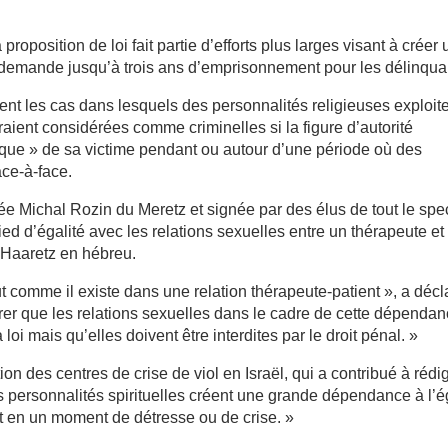
proposition de loi fait partie d’efforts plus larges visant à créer 
et demande jusqu’à trois ans d’emprisonnement pour les délinqua
ement les cas dans lesquels des personnalités religieuses exploit
raient considérées comme criminelles si la figure d’autorité
ique » de sa victime pendant ou autour d’une période où des
ace-à-face.
tée Michal Rozin du Meretz et signée par des élus de tout le spe
pied d’égalité avec les relations sexuelles entre un thérapeute et
en Haaretz en hébreu.
t comme il existe dans une relation thérapeute-patient », a décl
arer que les relations sexuelles dans le cadre de cette dépenda
loi mais qu’elles doivent être interdites par le droit pénal. »
tion des centres de crise de viol en Israël, qui a contribué à rédi
 les personnalités spirituelles créent une grande dépendance à l’
t en un moment de détresse ou de crise. »