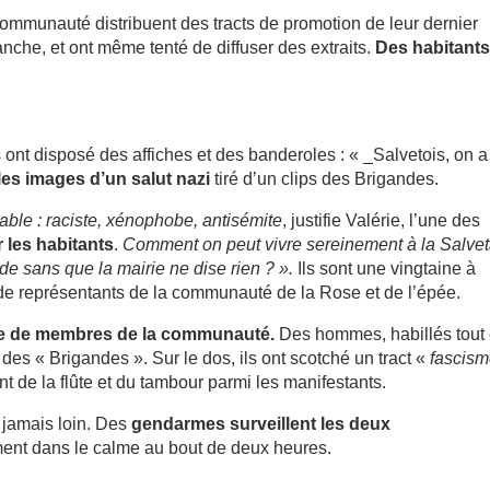
mmunauté distribuent des tracts de promotion de leur dernier
che, et ont même tenté de diffuser des extraits.
Des habitants
ont disposé des affiches et des banderoles : « _Salvetois, on a
les images d’un salut nazi
tiré d’un clips des Brigandes.
able : raciste, xénophobe, antisémite
, justifie Valérie, l’une des
r les habitants
.
Comment on peut vivre sereinement à la Salvet
de sans que la mairie ne dise rien ? ».
Ils sont une vingtaine à
de représentants de la communauté de la Rose et de l’épée.
ine de membres de la communauté.
Des hommes, habillés tout
s « Brigandes ». Sur le dos, ils ont scotché un tract «
fascis
ent de la flûte et du tambour parmi les manifestants.
 jamais loin. Des
gendarmes surveillent les deux
ement dans le calme au bout de deux heures.