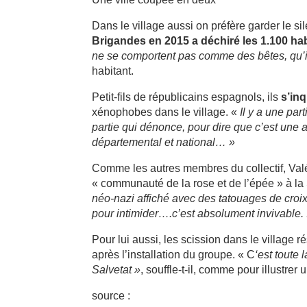
Dans le village aussi on préfère garder le s
Brigandes en 2015 a déchiré les 1.100 ha
ne se comportent pas comme des bêtes, qu’ils
habitant.
Petit-fils de républicains espagnols, ils
s’in
xénophobes dans le village. «
Il y a une pa
partie qui dénonce, pour dire que c’est une 
départemental et national… »
Comme les autres membres du collectif, Val
« communauté de la rose et de l’épée » à la S
néo-nazi affiché avec des tatouages de croix
pour intimider….c’est absolument invivable. I
Pour lui aussi, les scission dans le village 
après l’installation du groupe. « C
‘est toute
Salvetat »
, souffle-t-il, comme pour illustrer
source :