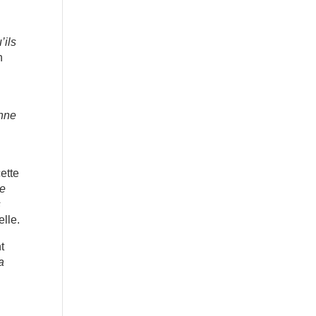
’ils
n
onne
n
cette
le
s
elle.
t
a