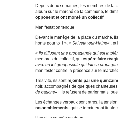
Depuis deux semaines, les membres de la co
album sur le marché de la commune, le diman
opposent et ont monté un collectif
.
Manifestation tendue
Devant le manège de la place du marché, ils 
honte pour to_i », «
Salvetat-sur-Haine
« , et
«
Ils diffusent une
propagande qui est intolér
membres du collectif, qui
espère faire réagi
avec un tel groupuscule qui fait sa propagan
manifester contre la présence sur le marché
Très vite, ils sont
rejoints par une quinza
noir, accompagnés de quelques chanteuses de
de gauche
« . Ils refusent de parler mais jou
Les échanges verbaux sont rares, la tension
rassemblements
, qui se termineront final
Une ville coupée en deux