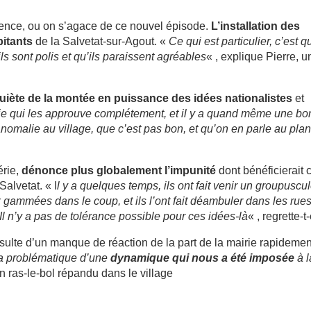
ilence, ou on s’agace de ce nouvel épisode.
L’installation des
bitants
de la Salvetat-sur-Agout. «
Ce qui est particulier, c’est qu
 sont polis et qu’ils paraissent agréables
« , explique Pierre, u
quiète de la montée en puissance des idées nationalistes
et
rtie qui les approuve complétement, et il y a quand même une b
anomalie au village, que c’est pas bon, et qu’on en parle au pla
érie,
dénonce plus globalement l’impunité
dont bénéficierait 
alvetat. « I
l y a quelques temps, ils ont fait venir un groupuscu
 gammées dans le coup, et ils l’ont fait déambuler dans les rue
l n’y a
pas de tolérance possible pour ces idées-là
« , regrette-t-
résulte d’un manque de réaction de la part de la mairie rapidemen
 la problématique d’une
dynamique qui nous a été imposée
à l
 un ras-le-bol répandu dans le village