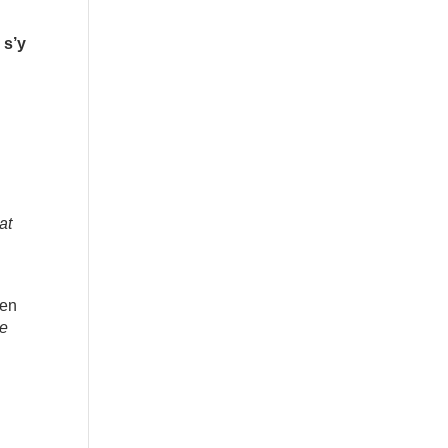
 s’y
at
 en
me