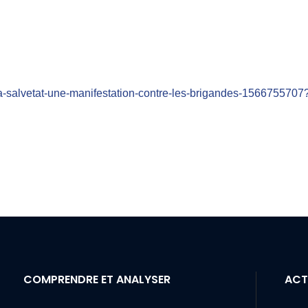
/la-salvetat-une-manifestation-contre-les-brigandes-1566755707
COMPRENDRE ET ANALYSER
ACT