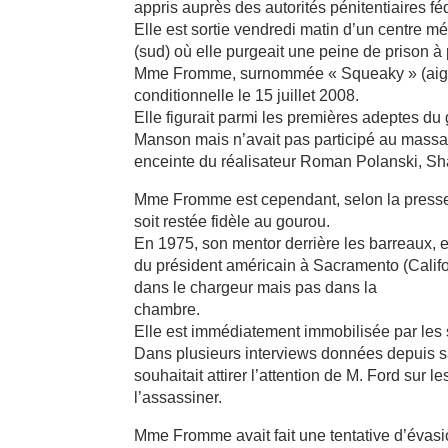
appris auprès des autorités pénitentiaires fé
Elle est sortie vendredi matin d’un centre mé
(sud) où elle purgeait une peine de prison à 
Mme Fromme, surnommée « Squeaky » (aiguë) 
conditionnelle le 15 juillet 2008.
Elle figurait parmi les premières adeptes d
Manson mais n’avait pas participé au massac
enceinte du réalisateur Roman Polanski, Sh
Mme Fromme est cependant, selon la presse
soit restée fidèle au gourou.
En 1975, son mentor derrière les barreaux, el
du président américain à Sacramento (Californ
dans le chargeur mais pas dans la
chambre.
Elle est immédiatement immobilisée par les 
Dans plusieurs interviews données depuis sa 
souhaitait attirer l’attention de M. Ford sur 
l’assassiner.
Mme Fromme avait fait une tentative d’évasio