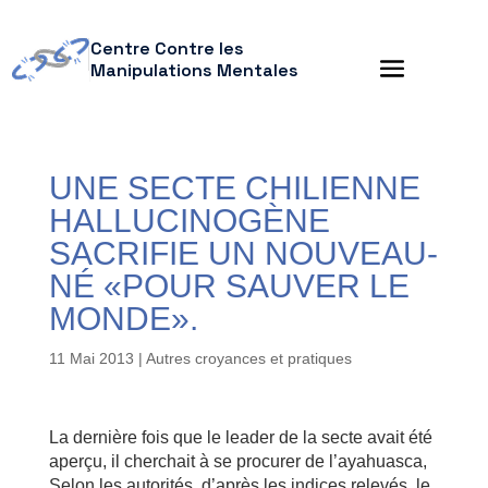
Centre Contre les
Manipulations Mentales
UNE SECTE CHILIENNE
HALLUCINOGÈNE
SACRIFIE UN NOUVEAU-
NÉ «POUR SAUVER LE
MONDE».
11 Mai 2013
|
Autres croyances et pratiques
La dernière fois que le leader de la secte avait été
aperçu, il cherchait à se procurer de l’ayahuasca,
Selon les autorités, d’après les indices relevés, le