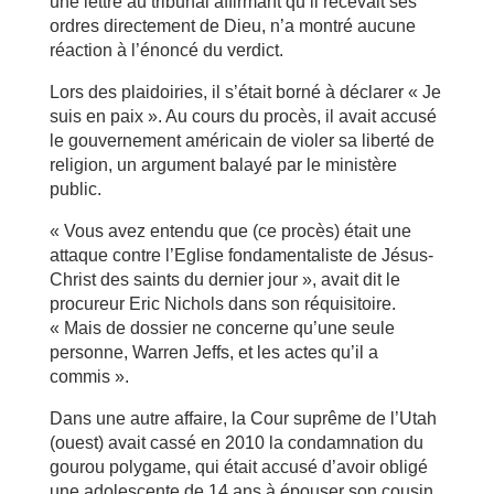
une lettre au tribunal affirmant qu’il recevait ses
ordres directement de Dieu, n’a montré aucune
réaction à l’énoncé du verdict.
Lors des plaidoiries, il s’était borné à déclarer « Je
suis en paix ». Au cours du procès, il avait accusé
le gouvernement américain de violer sa liberté de
religion, un argument balayé par le ministère
public.
« Vous avez entendu que (ce procès) était une
attaque contre l’Eglise fondamentaliste de Jésus-
Christ des saints du dernier jour », avait dit le
procureur Eric Nichols dans son réquisitoire.
« Mais de dossier ne concerne qu’une seule
personne, Warren Jeffs, et les actes qu’il a
commis ».
Dans une autre affaire, la Cour suprême de l’Utah
(ouest) avait cassé en 2010 la condamnation du
gourou polygame, qui était accusé d’avoir obligé
une adolescente de 14 ans à épouser son cousin.