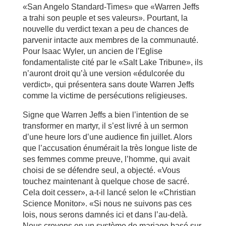
«San Angelo Standard-Times» que «Warren Jeffs
a trahi son peuple et ses valeurs». Pourtant, la
nouvelle du verdict texan a peu de chances de
parvenir intacte aux membres de la communauté.
Pour Isaac Wyler, un ancien de l’Eglise
fondamentaliste cité par le «Salt Lake Tribune», ils
n’auront droit qu’à une version «édulcorée du
verdict», qui présentera sans doute Warren Jeffs
comme la victime de persécutions religieuses.
Signe que Warren Jeffs a bien l’intention de se
transformer en martyr, il s’est livré à un sermon
d’une heure lors d’une audience fin juillet. Alors
que l’accusation énumérait la très longue liste de
ses femmes comme preuve, l’homme, qui avait
choisi de se défendre seul, a objecté. «Vous
touchez maintenant à quelque chose de sacré.
Cela doit cesser», a-t-il lancé selon le «Christian
Science Monitor». «Si nous ne suivons pas ces
lois, nous serons damnés ici et dans l’au-delà.
Nous croyons en un système de mariage basé sur