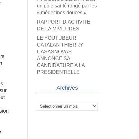
-
un pôle santé rongé par les
« médecines douces »
RAPPORT D’ACTIVITE
DE LA MIVILUDES
LE YOUTUBEUR
CATALAN THIERRY
CASASNOVAS
rs
ANNONCE SA
en
CANDIDATURE A LA
PRESIDENTIELLE
s.
Archives
 sur
but
Archives
ision
e