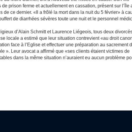
e prison ferme et actuellement en cassation, présent sur l’île 
 de ce dernier. «Il a frôlé la mort dans la nuit du 5 février» à c
ouffert de diarrhées sévères toute une nuit et le personnel médi
religieux d’Alain Schmitt et Laurence Liégeois, tous deux divorcés
e locale a estimé que leur situation contrevient «au droit cano
tuation face à l’Eglise et effectuer une préparation au sacrement 
le ». Leur avocat a affirmé que «ses clients étaient victimes de
tables dans la même situation n’auraient eu aucun problème po