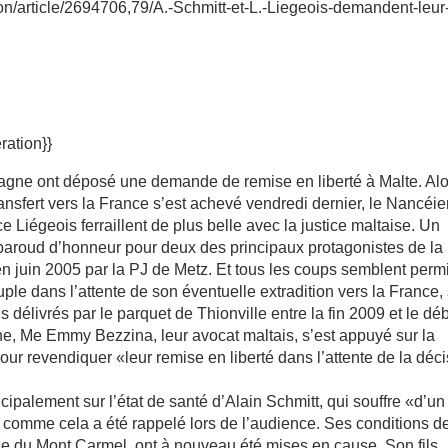
egion/article/2694706,79/A.-Schmitt-et-L.-Liegeois-demandent-leur
ration}}
pagne ont déposé une demande de remise en liberté à Malte. Alo
nsfert vers la France s’est achevé vendredi dernier, le Nancéi
Liégeois ferraillent de plus belle avec la justice maltaise. Un
baroud d’honneur pour deux des principaux protagonistes de la
 juin 2005 par la PJ de Metz. Et tous les coups semblent permi
ple dans l’attente de son éventuelle extradition vers la France,
délivrés par le parquet de Thionville entre la fin 2009 et le dé
ne, Me Emmy Bezzina, leur avocat maltais, s’est appuyé sur la
our revendiquer «leur remise en liberté dans l’attente de la déc
cipalement sur l’état de santé d’Alain Schmitt, qui souffre «d’un
, comme cela a été rappelé lors de l’audience. Ses conditions d
que du Mont Carmel, ont à nouveau été mises en cause. Son fils