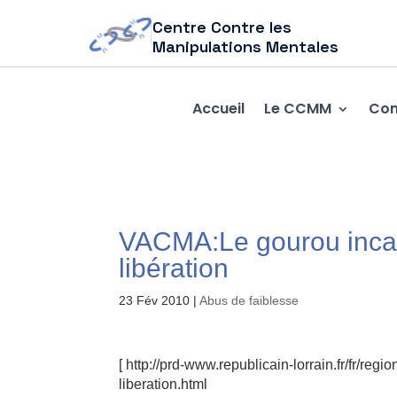
Centre Contre les
Manipulations Mentales
Accueil
Le CCMM
Com
VACMA:Le gourou inca
23 Fév 2010
|
Abus de faiblesse
[ http://prd-www.republicain-lorrain.fr/fr/re
liberation.html