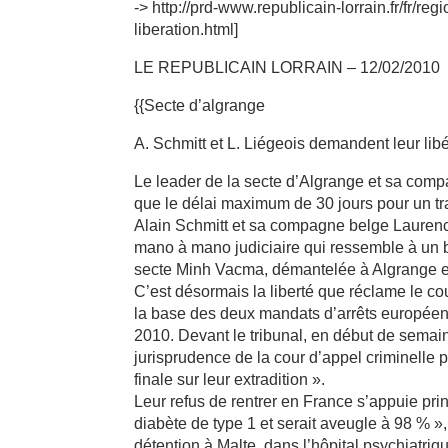
-> http://prd-www.republicain-lorrain.fr/fr/r
liberation.html]
LE REPUBLICAIN LORRAIN – 12/02/2010
{{Secte d’algrange
A. Schmitt et L. Liégeois demandent leur libé
Le leader de la secte d’Algrange et sa com
que le délai maximum de 30 jours pour un tra
Alain Schmitt et sa compagne belge Laurence 
mano à mano judiciaire qui ressemble à un 
secte Minh Vacma, démantelée à Algrange en
C’est désormais la liberté que réclame le cou
la base des deux mandats d’arrêts européens 
2010. Devant le tribunal, en début de semai
jurisprudence de la cour d’appel criminelle p
finale sur leur extradition ».
Leur refus de rentrer en France s’appuie prin
diabète de type 1 et serait aveugle à 98 % »
détention à Malte, dans l’hôpital psychiatri