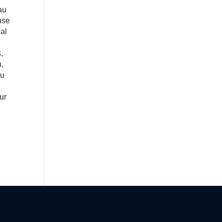
au
ause
cal
,
n,
du
ur