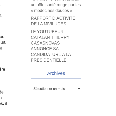
.
un pôle santé rongé par les
« médecines douces »
n.
RAPPORT D’ACTIVITE
DE LA MIVILUDES
LE YOUTUBEUR
pour
CATALAN THIERRY
urt.
CASASNOVAS
nt
ANNONCE SA
CANDIDATURE A LA
PRESIDENTIELLE
père
Archives
e
Archives
ée
Sa
s, il