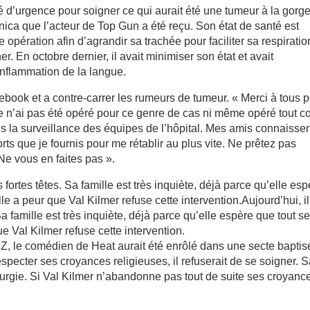
sé d’urgence pour soigner ce qui aurait été une tumeur à la gorge
ca que l’acteur de Top Gun a été reçu. Son état de santé est
pération afin d’agrandir sa trachée pour faciliter sa respiratio
er. En octobre dernier, il avait minimiser son état et avait
 inflammation de la langue.
cebook et a contre-carrer les rumeurs de tumeur. « Merci à tous 
je n’ai pas été opéré pour ce genre de cas ni même opéré tout co
s la surveillance des équipes de l’hôpital. Mes amis connaisse
orts que je fournis pour me rétablir au plus vite. Ne prêtez pas
Ne vous en faites pas ».
es fortes têtes. Sa famille est très inquiète, déjà parce qu’elle es
le a peur que Val Kilmer refuse cette intervention.Aujourd’hui, il
 Sa famille est très inquiète, déjà parce qu’elle espère que tout s
e Val Kilmer refuse cette intervention.
Z, le comédien de Heat aurait été enrôlé dans une secte baptis
especter ses croyances religieuses, il refuserait de se soigner. 
chirurgie. Si Val Kilmer n’abandonne pas tout de suite ses croyance