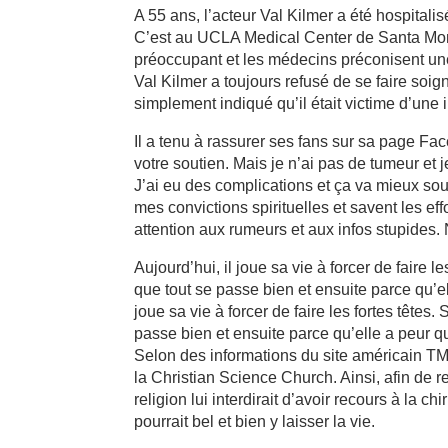
A 55 ans, l’acteur Val Kilmer a été hospitali
C’est au UCLA Medical Center de Santa Moni
préoccupant et les médecins préconisent une o
Val Kilmer a toujours refusé de se faire soign
simplement indiqué qu’il était victime d’une
Il a tenu à rassurer ses fans sur sa page Fa
votre soutien. Mais je n’ai pas de tumeur et 
J’ai eu des complications et ça va mieux sou
mes convictions spirituelles et savent les eff
attention aux rumeurs et aux infos stupides. 
Aujourd’hui, il joue sa vie à forcer de faire l
que tout se passe bien et ensuite parce qu’el
joue sa vie à forcer de faire les fortes têtes.
passe bien et ensuite parce qu’elle a peur qu
Selon des informations du site américain TM
la Christian Science Church. Ainsi, afin de r
religion lui interdirait d’avoir recours à la 
pourrait bel et bien y laisser la vie.