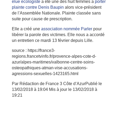
élue écologiste
a été une des huit femmes a
porter
plainte contre Denis Baupin
alors vice-président
de l’Assemblée Nationale. Plainte classée sans
suite pour cause de prescription.
Elle a créé une
association nommée Parler
pour
libérer la parole des victimes. Elle nous a accordé
un entretien ce mardi 13 février depuis Lille.
source : https://france3-
regions.francetvinfo.fr/provence-alpes-cote-d-
azur/alpes-maritimes/valbonne-centre-soins-
osteopathiques-atman-vise-accusations-
agressions-sexuelles-1423165.html
Par Rédaction de France 3 Côte d’AzurPublié le
13/02/2018 à 19:04 Mis à jour le 13/02/2018 à
19:21