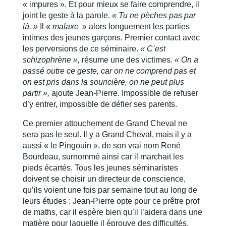
« impures ». Et pour mieux se faire comprendre, il
joint le geste à la parole.
« Tu ne pèches pas par
là. »
Il «
malaxe
» alors longuement les parties
intimes des jeunes garçons. Premier contact avec
les perversions de ce séminaire.
« C’est
schizophrène »,
résume une des victimes.
« On a
passé outre ce geste, car on ne comprend pas et
on est pris dans la souricière, on ne peut plus
partir »,
ajoute Jean-Pierre. Impossible de refuser
d’y entrer, impossible de défier ses parents.
Ce premier attouchement de Grand Cheval ne
sera pas le seul. Il y a Grand Cheval, mais il y a
aussi « le Pingouin », de son vrai nom René
Bourdeau, surnommé ainsi car il marchait les
pieds écartés. Tous les jeunes séminaristes
doivent se choisir un directeur de conscience,
qu’ils voient une fois par semaine tout au long de
leurs études : Jean-Pierre opte pour ce prêtre prof
de maths, car il espère bien qu’il l’aidera dans une
matière pour laquelle il éprouve des difficultés.