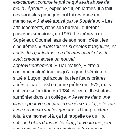
exactement comme le prêtre qui avait abusé de
moi à l’époque »,
explique-t-il, en larmes. Il a fallu
ces sandales pour que tout lui revienne en
mémoire.
« J’ai été abusé par le Supérieur. »
Les
attouchements, dans son bureau, dureront
plusieurs semaines, en 1957. Le créneau du
Supérieur, Coumailleau de son nom, c’était les
cinquièmes.
« Il laissait les sixièmes tranquilles, et
après, les quatrièmes ne l’intéressaient plus, il
avait chaque année un nouvel
approvisionnement. »
Traumatisé, Pierre a
continué malgré tout jusqu’au grand séminaire,
situé à Luçon, qui accueillait les futurs prêtres
après le bac. Il est ordonné prêtre en 1972, mais
quittera sa fonction en 1984, écœuré. Il est alors
aumônier dans un collège.
« Je rentre dans une
classe pour voir un prof en sixième. Et là, je le vois
avec un gamin sur les genoux. »
Une première
fois, à ce moment-là, ça lui rappelle ce qu’il a
subi.
« J’étais dans un tel état, j’ai voulu me jeter
avec ma voiture sur un camion. »
Au dernier