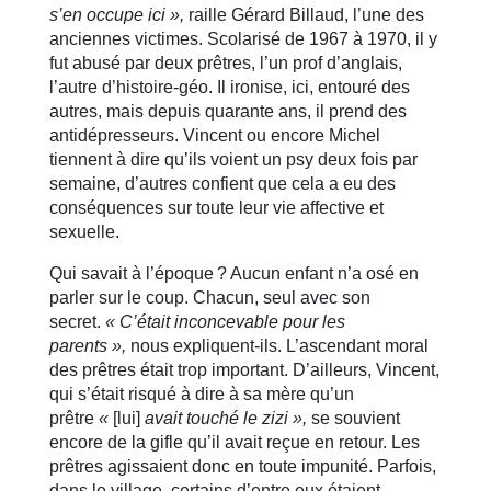
s’en occupe ici »,
raille Gérard Billaud, l’une des
anciennes victimes. Scolarisé de 1967 à 1970, il y
fut abusé par deux prêtres, l’un prof d’anglais,
l’autre d’histoire-géo. Il ironise, ici, entouré des
autres, mais depuis quarante ans, il prend des
antidépresseurs. Vincent ou encore Michel
tiennent à dire qu’ils voient un psy deux fois par
semaine, d’autres confient que cela a eu des
conséquences sur toute leur vie affective et
sexuelle.
Qui savait à l’époque ? Aucun enfant n’a osé en
parler sur le coup. Chacun, seul avec son
secret.
« C’était inconcevable pour les
parents »,
nous expliquent-ils. L’ascendant moral
des prêtres était trop important. D’ailleurs, Vincent,
qui s’était risqué à dire à sa mère qu’un
prêtre
«
[lui]
avait touché le zizi »,
se souvient
encore de la gifle qu’il avait reçue en retour. Les
prêtres agissaient donc en toute impunité. Parfois,
dans le village, certains d’entre eux étaient