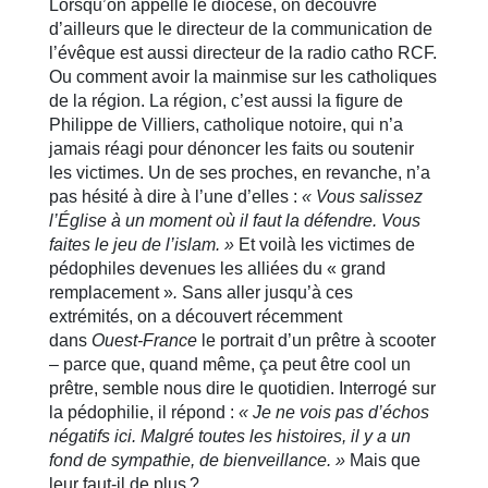
Lorsqu’on appelle le diocèse, on découvre
d’ailleurs que le directeur de la communication de
l’évêque est aussi directeur de la radio catho RCF.
Ou comment avoir la mainmise sur les catholiques
de la région. La région, c’est aussi la figure de
Philippe de Villiers, catholique notoire, qui n’a
jamais réagi pour dénoncer les faits ou soutenir
les victimes. Un de ses proches, en revanche, n’a
pas hésité à dire à l’une d’elles :
« Vous salissez
l’Église à un moment où il faut la défendre. Vous
faites le jeu de l’islam. »
Et voilà les victimes de
pédophiles devenues les alliées du « grand
remplacement »
.
Sans aller jusqu’à ces
extrémités, on a découvert récemment
dans
Ouest-France
le portrait d’un prêtre à scooter
– parce que, quand même, ça peut être cool un
prêtre, semble nous dire le quotidien. Interrogé sur
la pédophilie, il répond :
« Je ne vois pas d’échos
négatifs ici. Malgré toutes les histoires, il y a un
fond de sympathie, de bienveillance. »
Mais que
leur faut-il de plus ?