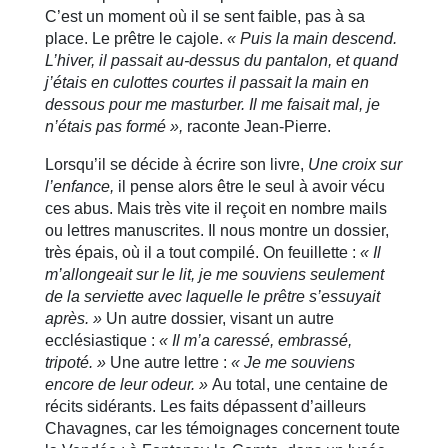
C’est un moment où il se sent faible, pas à sa
place. Le prêtre le cajole.
« Puis la main descend.
L’hiver, il passait au-dessus du pantalon, et quand
j’étais en culottes courtes il passait la main en
dessous pour me masturber. Il me faisait mal, je
n’étais pas formé »,
raconte Jean-Pierre.
Lorsqu’il se décide à écrire son livre,
Une croix sur
l’enfance,
il pense alors être le seul à avoir vécu
ces abus. Mais très vite il reçoit en nombre mails
ou lettres manuscrites. Il nous montre un dossier,
très épais, où il a tout compilé. On feuillette :
« Il
m’allongeait sur le lit, je me souviens seulement
de la serviette avec laquelle le prêtre s’essuyait
après. »
Un autre dossier, visant un autre
ecclésiastique :
« Il m’a caressé, embrassé,
tripoté. »
Une autre lettre :
« Je me souviens
encore de leur odeur. »
Au total, une centaine de
récits sidérants. Les faits dépassent d’ailleurs
Chavagnes, car les témoignages concernent toute