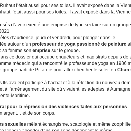
ut l’était aussi pour ses toiles. Il avait exposé dans la Vienne
usés d’avoir exercé une emprise de type sectaire sur un group
2021.
ètes d’audience, jeudi et vendredi, pour plonger dans le
lée autour d’un
professeur de yoga passionné de peinture
af
ec sa femme son
emprise
sur le groupe.
ans ce dossier qui occupe enquêteurs et magistrats depuis déj
emme médecin qui a rencontré le professeur de yoga en 1986 a
 groupe parti de Picardie pour aller chercher le soleil en
Chare
ts
Ils avaient participé à l’achat et à la réfection du nouveau dom
 et à l’aménagement du site où vivaient les adeptes, à Aumagne
rente-Maritime.
tral pour la répression des violences faites aux personnes
son argent… et de son corps.
es sexuelles
mêlant échangisme, scatologie et même zoophilie,
mme viendra abonder dans son sens dénonçant le même