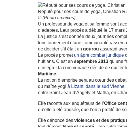
Réputé pour ses cours de yoga, Christian Ruha
© (Photo archives)
Un professeur de yoga et sa femme sont acc
d’adeptes. Leur procès a débuté le 17 mars 
La justice s’est donnée deux journées compl
fonctionnement d’une communauté rassemb
de décider s’il était un
gourou
assurant av
Le procès promet
un âpre combat juridique
d
huit ans. C’est en
septembre 2013
qu’une f
d’intégrer la communauté décide de quitter le
Maritime
.
La notion d’emprise sera au cœur des déba
du maître yogi
à Lizant, dans le sud Vienne
,
entre Saint-Jean-d’Angély et Matha, en Cha
Elle raconte aux enquêteurs de l’
Office cen
qu’elle a été abusée, que l’on a profité de 
Elle dénonce des
violences et des pratiqu
tout dûment
filmé et annoté
. Une autre fe