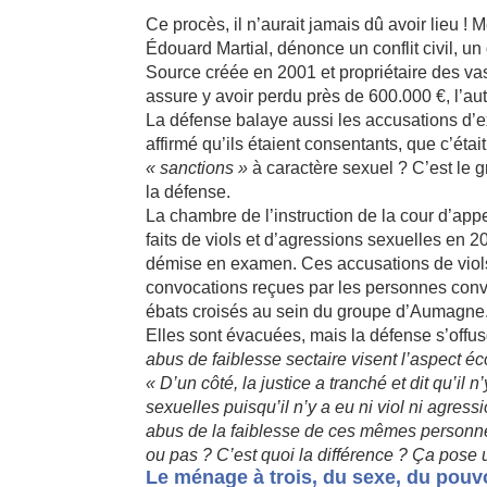
Ce procès, il n’aurait jamais dû avoir lieu 
Édouard Martial, dénonce un conflit civil, un 
Source créée en 2001 et propriétaire des v
assure y avoir perdu près de 600.000 €, l’au
La défense balaye aussi les accusations d’ex
affirmé qu’ils étaient consentants, que c’étai
« sanctions »
à caractère sexuel ? C’est le g
la défense.
La chambre de l’instruction de la cour d’appe
faits de viols et d’agressions sexuelles en
démise en examen. Ces accusations de viols, 
convocations reçues par les personnes con
ébats croisés au sein du groupe d’Aumagne
Elles sont évacuées, mais la défense s’offus
abus de faiblesse sectaire visent l’aspect é
« D’un côté, la justice a tranché et dit qu’i
sexuelles puisqu’il n’y a eu ni viol ni agressi
abus de la faiblesse de ces mêmes personnes 
ou pas ? C’est quoi la différence ? Ça pose 
Le ménage à trois, du sexe, du pouvo