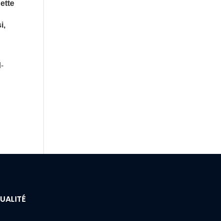
ette
i,
d-
UALITÉ