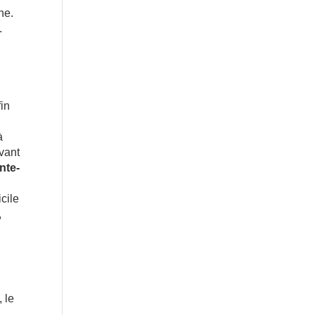
.
e
in
à
vant
nte-
icile
,
 le