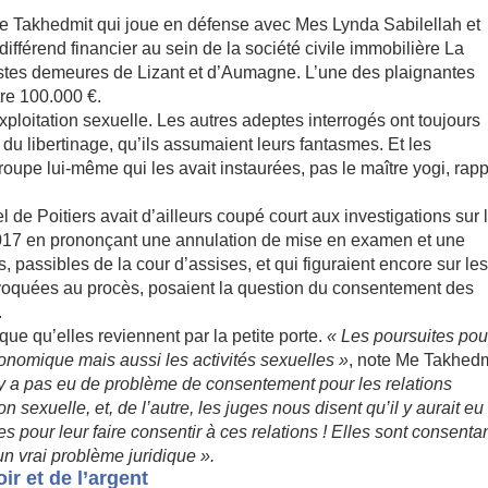
! Me Takhedmit qui joue en défense avec Mes Lynda Sabilellah et
différend financier au sein de la société civile immobilière La
astes demeures de Lizant et d’Aumagne. L’une des plaignantes
tre 100.000 €.
ploitation sexuelle. Les autres adeptes interrogés ont toujours
t du libertinage, qu’ils assumaient leurs fantasmes. Et les
roupe lui-même qui les avait instaurées, pas le maître yogi, rapp
l de Poitiers avait d’ailleurs coupé court aux investigations sur 
 2017 en prononçant une annulation de mise en examen et une
passibles de la cour d’assises, et qui figuraient encore sur le
voquées au procès, posaient la question du consentement des
.
que qu’elles reviennent par la petite porte.
« Les poursuites pou
conomique mais aussi les activités sexuelles »
, note Me Takhedm
l n’y a pas eu de problème de consentement pour les relations
on sexuelle, et, de l’autre, les juges nous disent qu’il y aurait eu
pour leur faire consentir à ces relations ! Elles sont consenta
un vrai problème juridique ».
ir et de l’argent