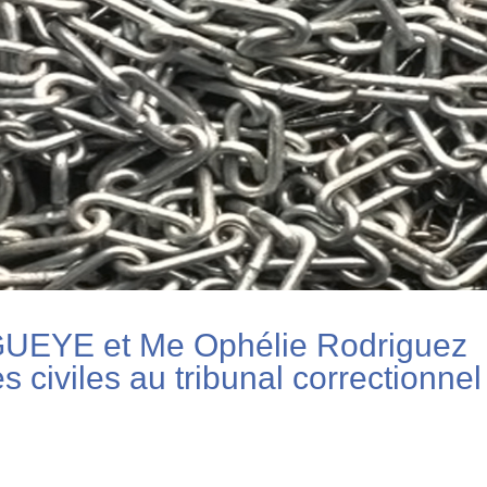
UEYE et Me Ophélie Rodriguez
 civiles au tribunal correctionnel