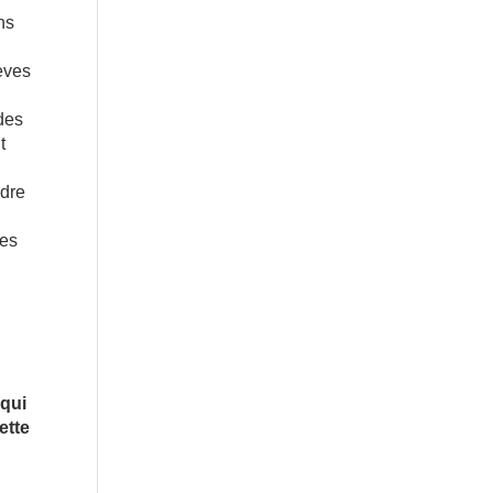
ns
èves
 des
t
ndre
les
 qui
ette