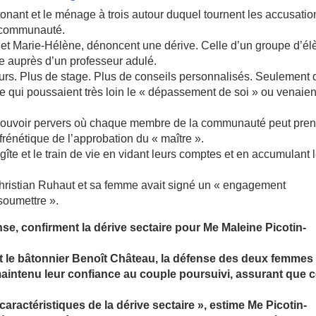
tonant et le ménage à trois autour duquel tournent les accusatio
 communauté.
e et Marie-Hélène, dénoncent une dérive. Celle d’un groupe d’él
ie auprès d’un professeur adulé.
 cours. Plus de stage. Plus de conseils personnalisés. Seulement
xe qui poussaient très loin le « dépassement de soi » ou venaien
pouvoir pervers où chaque membre de la communauté peut pre
rénétique de l’approbation du « maître ».
 gîte et le train de vie en vidant leurs comptes et en accumulant 
hristian Ruhaut et sa femme avait signé un « engagement
 soumettre ».
se, confirment la dérive sectaire pour Me Maleine Picotin-
t le bâtonnier Benoît Château, la défense des deux femmes
aintenu leur confiance au couple poursuivi, assurant que c
caractéristiques de la dérive sectaire », estime Me Picotin-