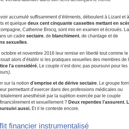
voir accumulé suffisamment d’éléments, déboulent à Lizant et 
ts et quelque
deux cent cinquante cassettes mettant en scè
a compagne, Catherine Brocq, sont mis en examen et écroués. L
dans un cadre
sectaire
, de
blanchiment
, de chantage et de
ons sexuelles
.
 octobre et novembre 2016 leur remise en liberté tout comme le
agissait alors d’établir si les pratiques sexuelles des membres de 
tice l’a considéré.
Le couple n’est donc pas poursuivi pour les
leurs)
.
r sur la notion
d’emprise et de dérive sectaire
. Le groupe for
eur permettant d’exercer dans des professions médicales ou
totalement anesthésié par la sujétion exercée par le couple
é financièrement et sexuellement ?
Deux repenties l’assurent. 
oursuivi aussi.
Et il le conteste encore.
it financier instrumentalisé