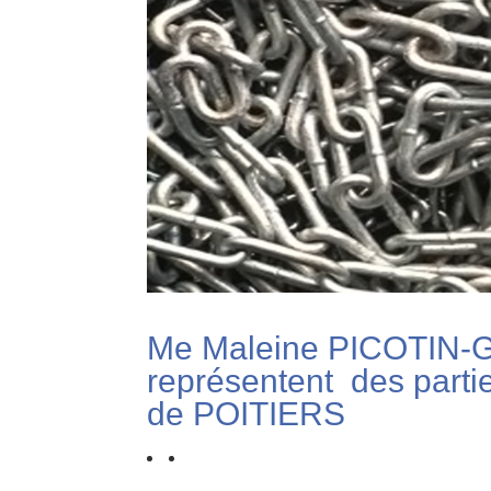
Me Maleine PICOTIN-G
représentent des parties
de POITIERS