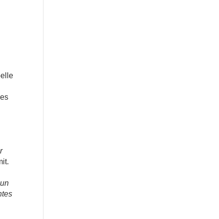
elle
les
s
r
it.
 un
ntes