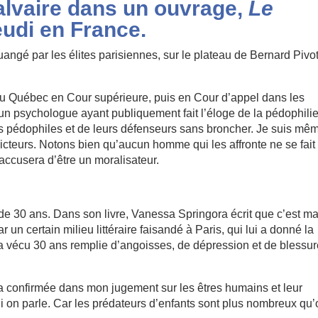
calvaire dans un ouvrage,
Le
eudi en France.
uangé par les élites parisiennes, sur le plateau de Bernard Pivo
 Québec en Cour supérieure, puis en Cour d’appel dans les
n psychologue ayant publiquement fait l’éloge de la pédophilie
 des pédophiles et de leurs défenseurs sans broncher. Je suis mê
cteurs. Notons bien qu’aucun homme qui les affronte ne se fait
l’accusera d’être un moralisateur.
 de 30 ans. Dans son livre, Vanessa Springora écrit que c’est m
un certain milieu littéraire faisandé à Paris, qui lui a donné la
e a vécu 30 ans remplie d’angoisses, de dépression et de blessu
 confirmée dans mon jugement sur les êtres humains et leur
 qui on parle. Car les prédateurs d’enfants sont plus nombreux qu