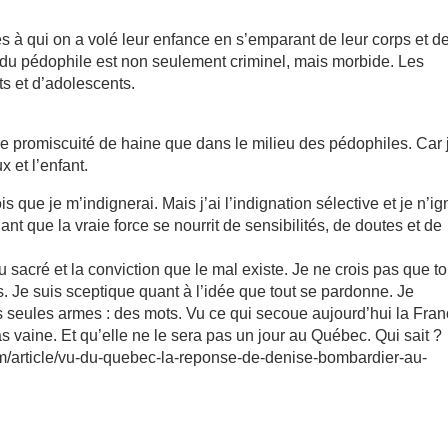
es à qui on a volé leur enfance en s’emparant de leur corps et d
ir du pédophile est non seulement criminel, mais morbide. Les
s et d’adolescents.
le promiscuité de haine que dans le milieu des pédophiles. Car 
 et l’enfant.
s que je m’indignerai. Mais j’ai l’indignation sélective et je n’i
nt que la vraie force se nourrit de sensibilités, de doutes et de
u sacré et la conviction que le mal existe. Je ne crois pas que t
Je suis sceptique quant à l’idée que tout se pardonne. Je
s seules armes : des mots. Vu ce qui secoue aujourd’hui la Fran
 vaine. Et qu’elle ne le sera pas un jour au Québec. Qui sait ?
com/article/vu-du-quebec-la-reponse-de-denise-bombardier-au-