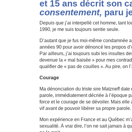
et 15 ans décrit son 
consentement,
paru j
Depuis que j’ai interpellé cet homme, tant lo
1990, je me suis toujours sentie seule.
D’autant que je fus moi-même condamnée au
années 90 pour avoir dénoncé les propos d’u
Par ailleurs, j’ai toujours subi les insultes
devenue la « mal baisée » pour mes contradi
qualifier de « pas de couilles ». Au pire, on 
Courage
Ma dénonciation du triste sire Matzneff date
parole, immédiatement décriée à l’époque par 
force et le courage de se dévoiler. Mais ell
vif avant de pouvoir libérer sa propre parole.
Mon expérience en France et au Québec m’a
sexualité. À vrai dire, l’on ne sait jamais à