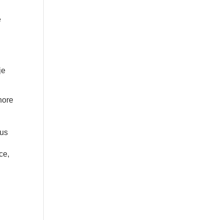
e
je
gnore
ous
ce,