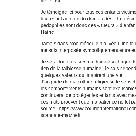
ne le croit.
Je témoigne ici pour tous ces enfants victim
leur esprit au nom du droit au désir. Le dés
pédophiles sont donc des « tueurs » d’enfant
Haine
Jamais dans mon métier je n’ai vécu une tel
me suis interposée symboliquement entre eux
Je serai toujours la « mal baisée » chaque foi
rien de la faiblesse humaine. Je sais cependa
quelques valeurs qui inspirent une vie.
J’ai gardé de ma culture religieuse le sens d
les comportements humains sont excusables. 
continuerai de protéger les enfants avec me
ces mots prouvent que ma patience ne fut pas
source : https://www.courrierinternational.
scandale-matzneff