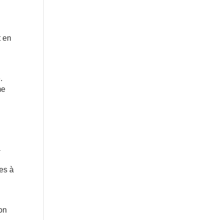
t en
.
me
a
res à
’on