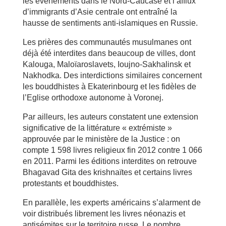
les événements dans le Nord-Caucase et l’afflux
d’immigrants d’Asie centrale ont entraîné la
hausse de sentiments anti-islamiques en Russie.
Les prières des communautés musulmanes ont
déjà été interdites dans beaucoup de villes, dont
Kalouga, Maloïaroslavets, Ioujno-Sakhalinsk et
Nakhodka. Des interdictions similaires concernent
les bouddhistes à Ekaterinbourg et les fidèles de
l’Eglise orthodoxe autonome à Voronej.
Par ailleurs, les auteurs constatent une extension
significative de la littérature « extrémiste »
approuvée par le ministère de la Justice : on
compte 1 598 livres religieux fin 2012 contre 1 066
en 2011. Parmi les éditions interdites on retrouve
Bhagavad Gita des krishnaïtes et certains livres
protestants et bouddhistes.
En parallèle, les experts américains s’alarment de
voir distribués librement les livres néonazis et
antisémites sur le territoire russe. Le nombre