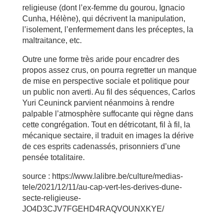
religieuse (dont l’ex-femme du gourou, Ignacio
Cunha, Hélène), qui décrivent la manipulation,
l’isolement, l’enfermement dans les préceptes, la
maltraitance, etc.
Outre une forme très aride pour encadrer des
propos assez crus, on pourra regretter un manque
de mise en perspective sociale et politique pour
un public non averti. Au fil des séquences, Carlos
Yuri Ceuninck parvient néanmoins à rendre
palpable l’atmosphère suffocante qui règne dans
cette congrégation. Tout en détricotant, fil à fil, la
mécanique sectaire, il traduit en images la dérive
de ces esprits cadenassés, prisonniers d’une
pensée totalitaire.
source : https://www.lalibre.be/culture/medias-
tele/2021/12/11/au-cap-vert-les-derives-dune-
secte-religieuse-
JO4D3CJV7FGEHD4RAQVOUNXKYE/