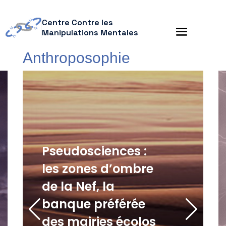
Centre Contre les
Manipulations Mentales
Anthroposophie
Pseudosciences :
les zones d’ombre
de la Nef, la
banque préférée
des mairies écolos