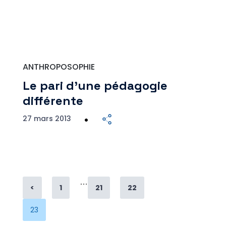
ANTHROPOSOPHIE
Le pari d’une pédagogie
différente
27 mars 2013
…
Page
Page
Page
<
1
21
22
Page
23