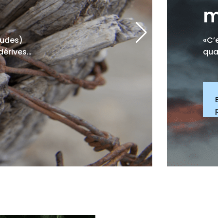
m
iludes)
«C’
dérives…
qua