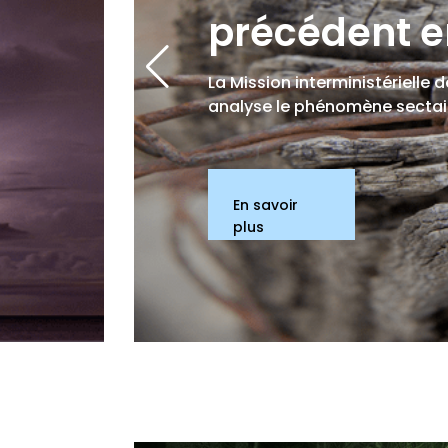
précédent e
La Mission interministérielle d
analyse le phénomène sectair
En savoir
plus