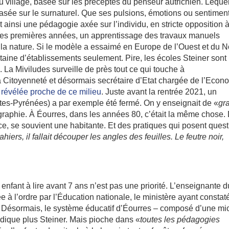
u village, basée sur les préceptes du penseur autrichien. Leque
basée sur le surnaturel. Que ses pulsions, émotions ou sentimen
ait ainsi une pédagogie axée sur l’individu, en stricte opposition 
t les premières années, un apprentissage des travaux manuels
e la nature. Si le modèle a essaimé en Europe de l’Ouest et du N
taine d’établissements seulement. Pire, les écoles Steiner sont
La Miviludes surveille de près tout ce qui touche à
la Citoyenneté et désormais secrétaire d’Etat chargée de l’Econ
 révélée proche de ce milieu
. Juste avant la rentrée 2021, un
es-Pyrénées) a par exemple été fermé. On y enseignait de «
gr
éographie. À Éourres, dans les années 80, c’était la même chose.
nce, se souvient une habitante. Et des pratiques qui posent quest
cahiers, il fallait découper les angles des feuilles. Le feutre noir,
nfant à lire avant 7 ans n’est pas une priorité. L’enseignante d
ée à l’ordre par l’Éducation nationale, le ministère ayant constat
. Désormais, le système éducatif d’Éourres – composé d’une mi
ndique plus Steiner. Mais pioche dans «
toutes les pédagogies