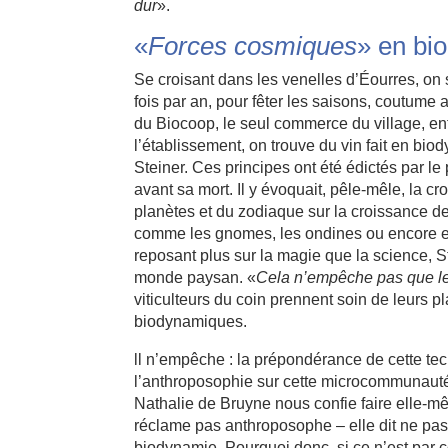
dur
».
«
Forces cosmiques
» en bi
Se croisant dans les venelles d’Éourres, on s
fois par an, pour fêter les saisons, coutum
du Biocoop, le seul commerce du village, ent
l’établissement, on trouve du vin fait en bi
Steiner. Ces principes ont été édictés par le
avant sa mort. Il y évoquait, pêle-mêle, la c
planètes et du zodiaque sur la croissance de
comme les gnomes, les ondines ou encore espr
reposant plus sur la magie que la science, S
monde paysan. «
Cela n’empêche pas que le 
viticulteurs du coin prennent soin de leurs 
biodynamiques.
ll n’empêche : la prépondérance de cette te
l’anthroposophie sur cette microcommunauté
Nathalie de Bruyne nous confie faire elle-mê
réclame pas anthroposophe – elle dit ne pas c
biodynamie. Pourquoi donc, si ce n’est par c