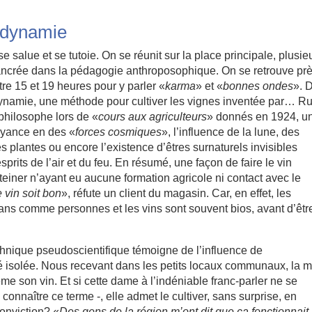
odynamie
e salue et se tutoie. On se réunit sur la place principale, plusie
e ancrée dans la pédagogie anthroposophique. On se retrouve pr
re 15 et 19 heures pour y parler «
karma
» et «
bonnes ondes
». 
odynamie, une méthode pour cultiver les vignes inventée par… Ru
 philosophe lors de «
cours aux agriculteurs
» donnés en 1924, u
royance en des «
forces cosmiques
», l’influence de la lune, des
s plantes ou encore l’existence d’êtres surnaturels invisibles
its de l’air et du feu. En résumé, une façon de faire le vin
teiner n’ayant eu aucune formation agricole ni contact avec le
vin soit bon
», réfute un client du magasin. Car, en effet, les
plans comme personnes et les vins sont souvent bios, avant d’êtr
chnique pseudoscientifique témoigne de l’influence de
 isolée. Nous recevant dans les petits locaux communaux, la m
me son vin. Et si cette dame à l’indéniable franc-parler ne se
onnaître ce terme -, elle admet le cultiver, sans surprise, en
onviction? «
Des gens de la région m’ont dit que ça fonctionnait,