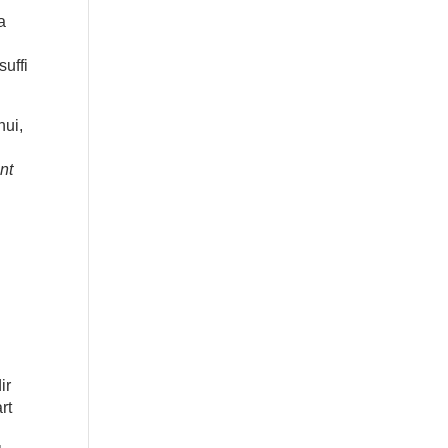
a
suffi
hui,
ont
ir
rt