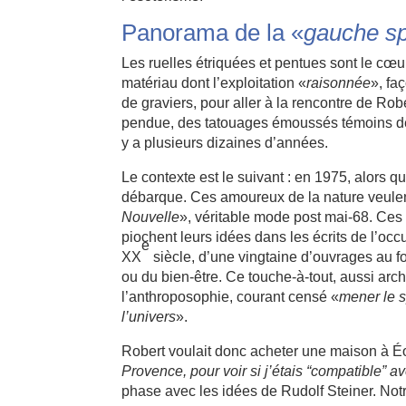
Panorama de la «
gauche spi
Les ruelles étriquées et pentues sont le cœu
matériau dont l’exploitation «
raisonnée
», fa
de graviers, pour aller à la rencontre de Robe
pendue, des tatouages émoussés témoins de 
y a plusieurs dizaines d’années.
Le contexte est le suivant : en 1975, alors 
débarque. Ces amoureux de la nature veulen
Nouvelle
», véritable mode post mai-68. Ces
piochent leurs idées dans les écrits de l’occul
e
XX
siècle, d’une vingtaine d’ouvrages au f
ou du bien-être. Ce touche-à-tout, aussi arch
l’anthroposophie, courant censé «
mener le s
l’univers
».
Robert voulait donc acheter une maison à É
Provence, pour voir si j’étais “compatible”
phase avec les idées de Rudolf Steiner. Notr