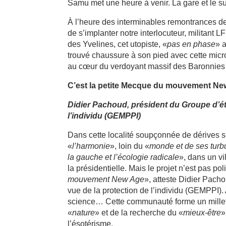
Samu met une heure à venir. La gare et le s
À l’heure des interminables remontrances de
de s’implanter notre interlocuteur, militant
des Yvelines, cet utopiste, «
pas en phase
» 
trouvé chaussure à son pied avec cette micr
au cœur du verdoyant massif des Baronnies
C’est la petite Mecque du mouvement N
Didier Pachoud, président du Groupe d’é
l’individu (GEMPPI)
Dans cette localité soupçonnée de dérives s
«
l’harmonie
», loin du «
monde et de ses turb
la gauche et l’écologie radicale
», dans un v
la présidentielle. Mais le projet n’est pas polit
mouvement New Age
», atteste Didier Pac
vue de la protection de l’individu (GEMPPI)
science… Cette communauté forme un millefe
«
nature
» et de la recherche du «
mieux-être
»
l’ésotérisme.