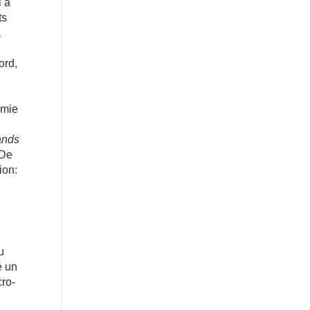
l a
ts
à
ord,
omie
ands
 De
ion:
u
é un
cro-