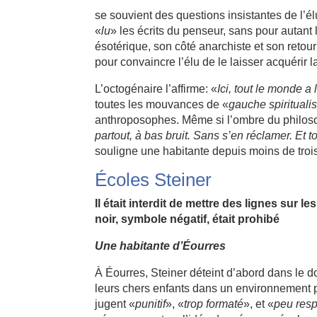
se souvient des questions insistantes de l’élu
«
lu
» les écrits du penseur, sans pour autant
ésotérique, son côté anarchiste et son retour 
pour convaincre l’élu de le laisser acquérir l
L’octogénaire l’affirme: «
Ici, tout le monde a
toutes les mouvances de «
gauche spiritualis
anthroposophes. Même si l’ombre du philosop
partout, à bas bruit. Sans s’en réclamer. Et 
souligne une habitante depuis moins de troi
Écoles Steiner
Il était interdit de mettre des lignes sur le
noir, symbole négatif, était prohibé
Une habitante d’Éourres
À Éourres, Steiner déteint d’abord dans le do
leurs chers enfants dans un environnement pr
jugent «
punitif
», «
trop formaté
», et «
peu resp