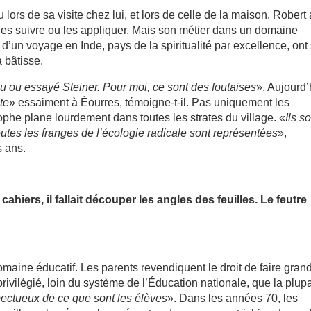
 lors de sa visite chez lui, et lors de celle de la maison. Robert 
 les suivre ou les appliquer. Mais son métier dans un domaine
d’un voyage en Inde, pays de la spiritualité par excellence, ont 
a bâtisse.
 lu ou essayé Steiner. Pour moi, ce sont des foutaises
». Aujourd’
te
» essaiment à Éourres, témoigne-t-il. Pas uniquement les
he plane lourdement dans toutes les strates du village. «
Ils s
toutes les franges de l’écologie radicale sont représentées
»,
s ans.
s cahiers, il fallait découper les angles des feuilles. Le feutre
maine éducatif. Les parents revendiquent le droit de faire grand
ivilégié, loin du système de l’Éducation nationale, que la plupa
ectueux de ce que sont les élèves
». Dans les années 70, les