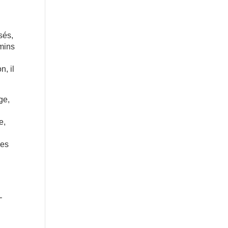
sés,
emins
, il
ge,
e,
les
-