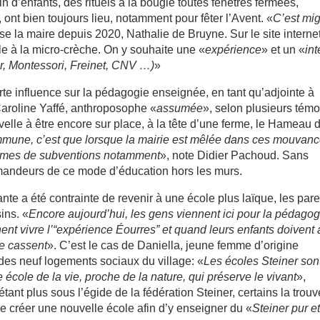
n d’enfants, des rituels à la bougie toutes fenêtres fermées,
nt bien toujours lieu, notamment pour fêter l’Avent. «
C’est mi
vise la maire depuis 2020, Nathalie de Bruyne. Sur le site interne
le à la micro-crèche. On y souhaite une «
expérience
» et un «
int
r, Montessori, Freinet, CNV …)
»
orte influence sur la pédagogie enseignée, en tant qu’adjointe à
Caroline Yaffé, anthroposophe «
assumée
», selon plusieurs témo
velle à être encore sur place, à la tête d’une ferme, le Hameau 
mune, c’est que lorsque la mairie est mêlée dans ces mouvanc
 termes de subventions notamment
», note Didier Pachoud. Sans
mandeurs de ce mode d’éducation hors les murs.
nte a été contrainte de revenir à une école plus laïque, les par
ins. «
Encore aujourd’hui, les gens viennent ici pour la pédagog
nent vivre l’“expérience Éourres” et quand leurs enfants doivent 
se cassent
». C’est le cas de Daniella, jeune femme d’origine
 des neuf logements sociaux du village: «
Les écoles Steiner son
e école de la vie, proche de la nature, qui préserve le vivant
»,
étant plus sous l’égide de la fédération Steiner, certains la trouv
e créer une nouvelle école afin d’y enseigner du «
Steiner pur e