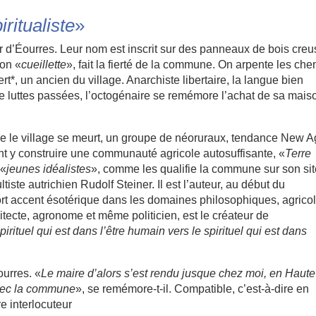
ritualiste
»
r d’Éourres. Leur nom est inscrit sur des panneaux de bois creu
çon «
cueillette
», fait la fierté de la commune. On arpente les ch
rt*, un ancien du village. Anarchiste libertaire, la langue bien
luttes passées, l’octogénaire se remémore l’achat de sa maison
que le village se meurt, un groupe de néoruraux, tendance New A
t y construire une communauté agricole autosuffisante, «
Terre
 «
jeunes idéalistes
», comme les qualifie la commune sur son sit
tiste autrichien Rudolf Steiner. Il est l’auteur, au début du
ort accent ésotérique dans les domaines philosophiques, agrico
itecte, agronome et même politicien, est le créateur de
pirituel qui est dans l’être humain vers le spirituel qui est dans
ourres. «
Le maire d’alors s’est rendu jusque chez moi, en Haute
 avec la commune
», se remémore-t-il. Compatible, c’est-à-dire en
e interlocuteur