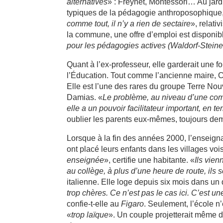
alternatives
» : Freynet, Montessori… Au jardi
typiques de la pédagogie anthroposophique, o
comme tout, il n’y a rien de sectaire
», relati
la commune, une offre d’emploi est disponib
pour les pédagogies actives (Waldorf-Steine
Quant à l’ex-professeur, elle garderait une f
l’Éducation. Tout comme l’ancienne maire, 
Elle est l’une des rares du groupe Terre Nou
Damias. «
Le problème, au niveau d’une com
elle a un pouvoir facilitateur important, en
oublier les parents eux-mêmes, toujours de
Lorsque à la fin des années 2000, l’enseigna
ont placé leurs enfants dans les villages vois
enseignée
», certifie une habitante. «
Ils vien
au collège, à plus d’une heure de route, ils 
italienne. Elle loge depuis six mois dans un
trop chères. Ce n’est pas le cas ici. C’est un
confie-t-elle au
Figaro
. Seulement, l’école n’
«
trop laïque
». Un couple projetterait même d