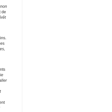
gnon
t de
érêt
ins.
des
es,
ents
ie
aller
t
ent
t