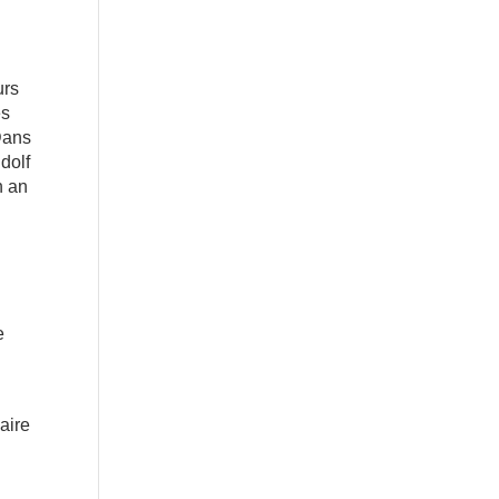
urs
ès
Dans
dolf
n an
e
aire