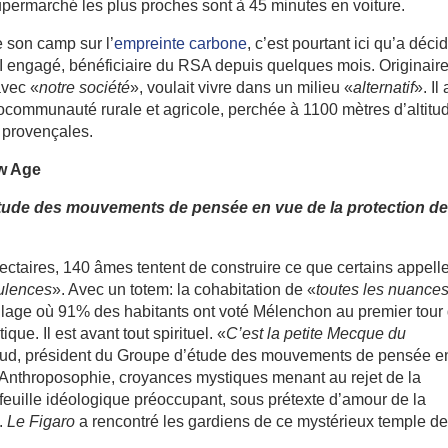
upermarché les plus proches sont à 45 minutes en voiture.
 son camp sur l’
empreinte carbone
, c’est pourtant ici qu’a déci
 LFI engagé, bénéficiaire du RSA depuis quelques mois. Originair
avec «
notre société
», voulait vivre dans un milieu «
alternatif
». Il 
ocommunauté rurale et agricole, perchée à 1100 mètres d’altitu
 provençales.
ew Age
tude des mouvements de pensée en vue de la protection d
ectaires, 140 âmes tentent de construire ce que certains appell
ulences
». Avec un totem: la cohabitation de «
toutes les nuance
illage où 91% des habitants ont voté Mélenchon au premier tour
ique. Il est avant tout spirituel. «
C’est la petite Mecque du
houd, président du Groupe d’étude des mouvements de pensée e
. Anthroposophie, croyances mystiques menant au rejet de la
uille idéologique préoccupant, sous prétexte d’amour de la
.
Le Figaro
a rencontré les gardiens de ce mystérieux temple d