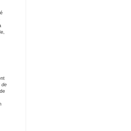
dé
e
a
de,
e
ent
s de
 de
n
e