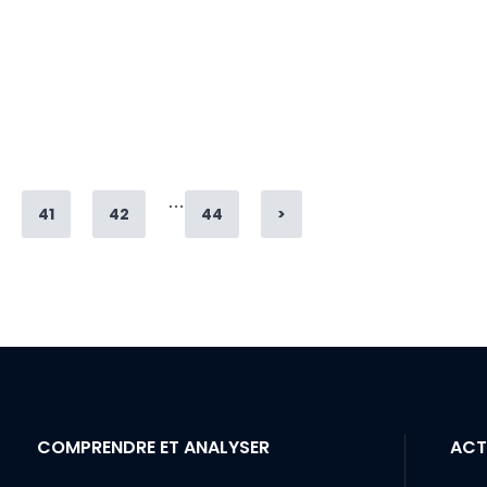
…
e
Page
Page
Page
41
42
44
>
COMPRENDRE ET ANALYSER
ACT