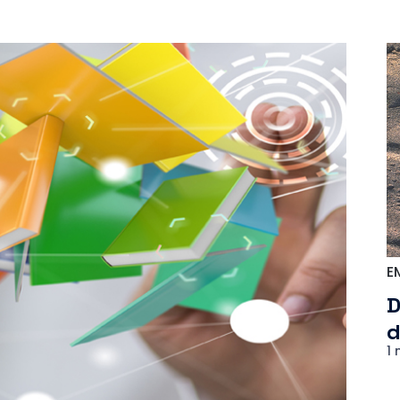
E
D
d
1