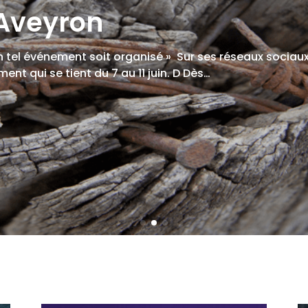
 Aveyron
 tel événement soit organisé » Sur ses réseaux sociaux,
ent qui se tient du 7 au 11 juin. D Dès…