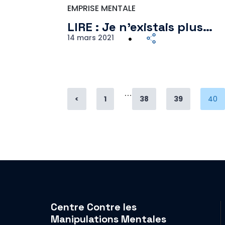
EMPRISE MENTALE
LIRE : Je n’existais plus…
14 mars 2021
…
Page
Page
Page
Pag
<
1
38
39
40
Centre Contre les
Manipulations Mentales