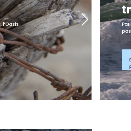
t
 l’Oasis
Par
pas