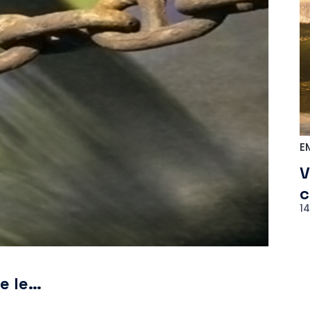
E
V
c
1
re le…