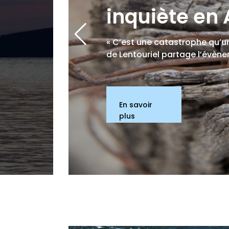
inquiète en
« C’est une catastrophe qu’un
de Lentouriel partage l’évènem
En savoir
plus