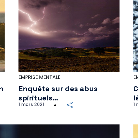
EMPRISE MENTALE
E
on
Enquête sur des abus
C
spirituels…
l
1 mars 2021
1