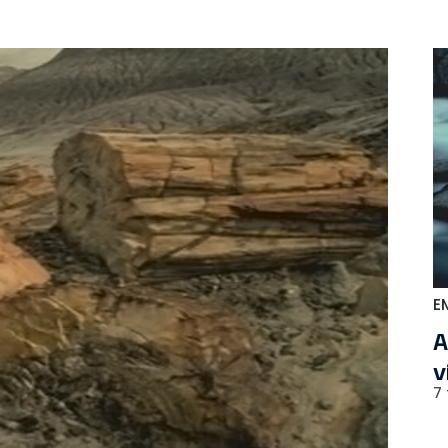
E
A
v
7 