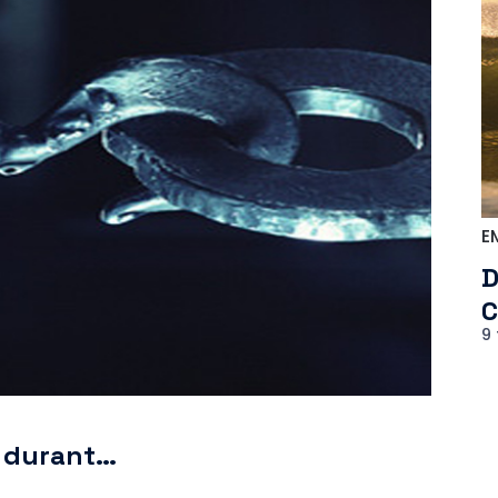
E
D
C
9 
ie durant…