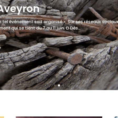
 Aveyron
 tel événement soit organisé » Sur ses réseaux sociaux,
ent qui se tient du 7 au 11 juin. D Dès…