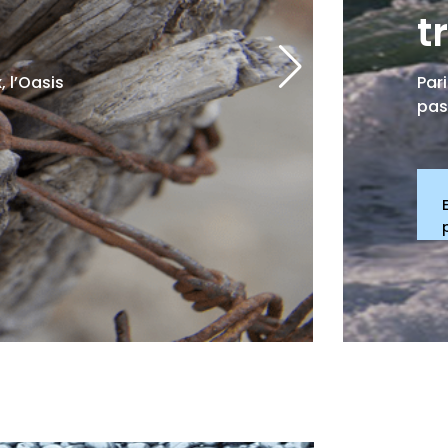
t
 l’Oasis
Par
pas