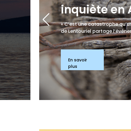
inquiète en
« C’est une catastrophe qu’un
de Lentouriel partage l’évènem
En savoir
plus