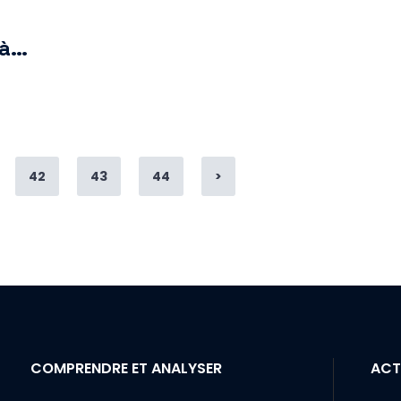
 à…
e
Page
Page
Page
42
43
44
>
COMPRENDRE ET ANALYSER
ACT