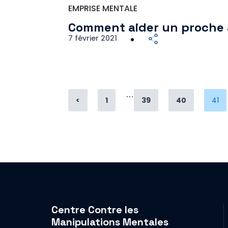
EMPRISE MENTALE
Comment aider un proche
7 février 2021
…
Page
Page
Page
Pag
<
1
39
40
41
Centre Contre les
Manipulations Mentales