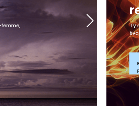
r
x-femme,
Il 
éva