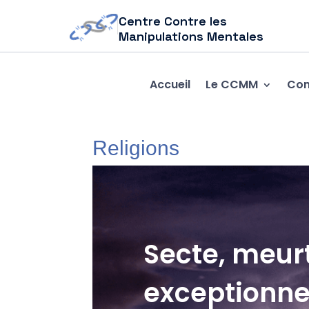
Centre Contre les
Manipulations Mentales
Accueil
Le CCMM
Com
Religions
Secte, meurt
exceptionne