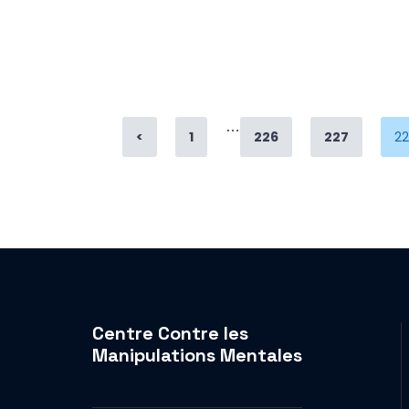
…
Page
Page
Page
P
<
1
226
227
2
Centre Contre les
Manipulations Mentales