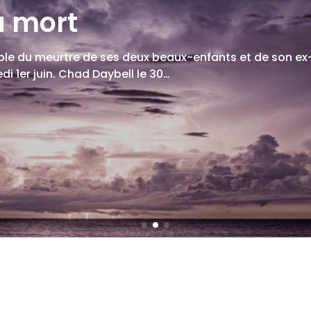
 mort
ble du meurtre de ses deux beaux-enfants et de son e
 1er juin. Chad Daybell le 30…