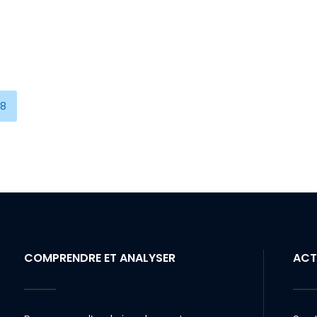
age
28
COMPRENDRE ET ANALYSER
ACT