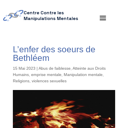
Centre Contre les
Manipulations Mentales
L’enfer des soeurs de
Bethléem
15 Mai 2023
|
Abus de faiblesse
,
Atteinte aux Droits
Humains
,
emprise mentale
,
Manipulation mentale
,
Religions
,
violences sexuelles