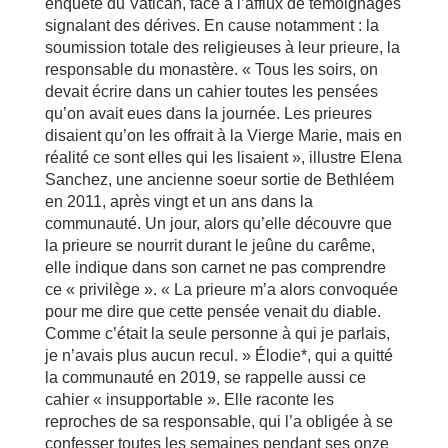
enquête du Vatican, face à l’afflux de témoignages
signalant des dérives. En cause notamment : la
soumission totale des religieuses à leur prieure, la
responsable du monastère. « Tous les soirs, on
devait écrire dans un cahier toutes les pensées
qu’on avait eues dans la journée. Les prieures
disaient qu’on les offrait à la Vierge Marie, mais en
réalité ce sont elles qui les lisaient », illustre Elena
Sanchez, une ancienne soeur sortie de Bethléem
en 2011, après vingt et un ans dans la
communauté. Un jour, alors qu’elle découvre que
la prieure se nourrit durant le jeûne du carême,
elle indique dans son carnet ne pas comprendre
ce « privilège ». « La prieure m’a alors convoquée
pour me dire que cette pensée venait du diable.
Comme c’était la seule personne à qui je parlais,
je n’avais plus aucun recul. » Élodie*, qui a quitté
la communauté en 2019, se rappelle aussi ce
cahier « insupportable ». Elle raconte les
reproches de sa responsable, qui l’a obligée à se
confesser toutes les semaines pendant ses onze