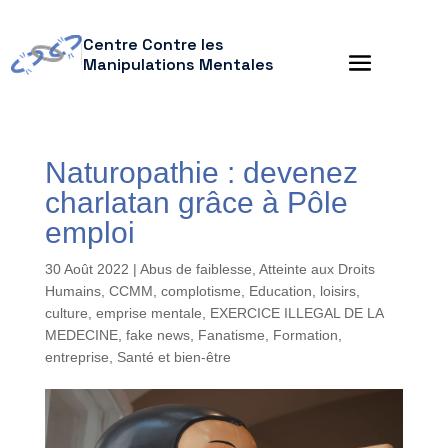
Centre Contre les
Manipulations Mentales
Naturopathie : devenez
charlatan grâce à Pôle
emploi
30 Août 2022
|
Abus de faiblesse
,
Atteinte aux Droits
Humains
,
CCMM
,
complotisme
,
Education, loisirs,
culture
,
emprise mentale
,
EXERCICE ILLEGAL DE LA
MEDECINE
,
fake news
,
Fanatisme
,
Formation,
entreprise
,
Santé et bien-être