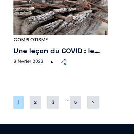
COMPLOTISME
Une leçon du COVID : le…
8 février 2023
…
Page
Page
Page
Page
1
2
3
5
>