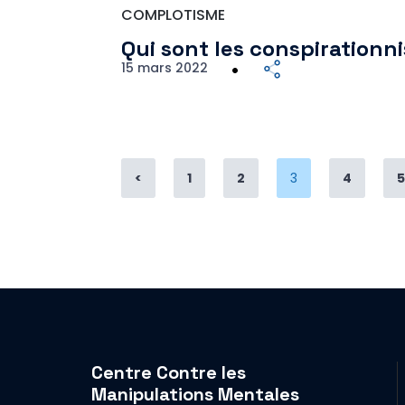
COMPLOTISME
Qui sont les conspiration
15 mars 2022
Page
Page
Page
Page
<
1
2
3
4
Centre Contre les
Manipulations Mentales