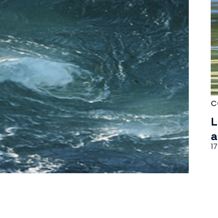
C
L
a
1