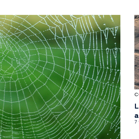
C
L
a
7 