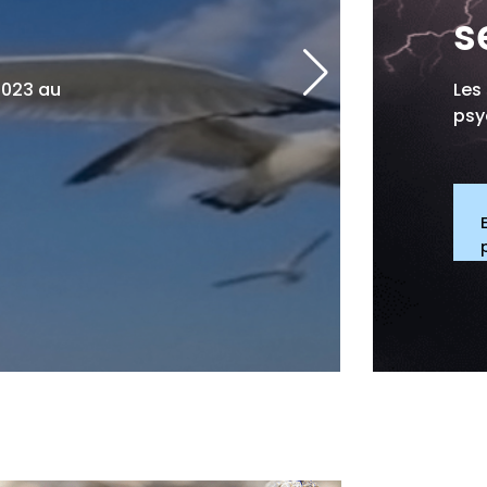
s
2023 au
Les
psy