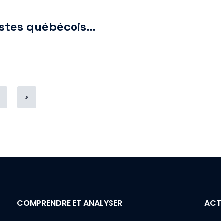
nistes québécois…
Page
5
>
COMPRENDRE ET ANALYSER
ACT