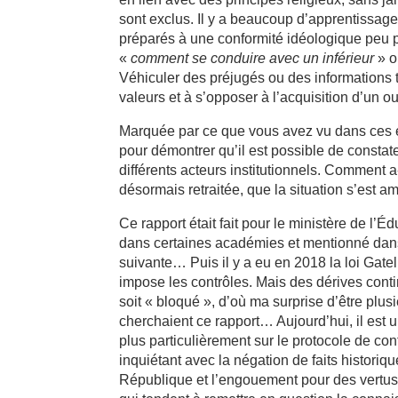
sont exclus. Il y a beaucoup d’apprentissag
préparés à une conformité idéologique peu p
«
comment se conduire avec un inférieur
» 
Véhiculer des préjugés ou des informations t
valeurs et à s’opposer à l’acquisition d’un o
Marquée par ce que vous avez vu dans ces éc
pour démontrer qu’il est possible de constate
différents acteurs institutionnels. Comment a
désormais retraitée, que la situation s’est a
Ce rapport était fait pour le ministère de l’Éduc
dans certaines académies et mentionné dans
suivante… Puis il y a eu en 2018 la loi Gate
impose les contrôles. Mais des dérives cont
soit « bloqué », d’où ma surprise d’être plus
cherchaient ce rapport… Aujourd’hui, il est u
plus particulièrement sur le protocole de cont
inquiétant avec la négation de faits historiqu
République et l’engouement pour des vertus 