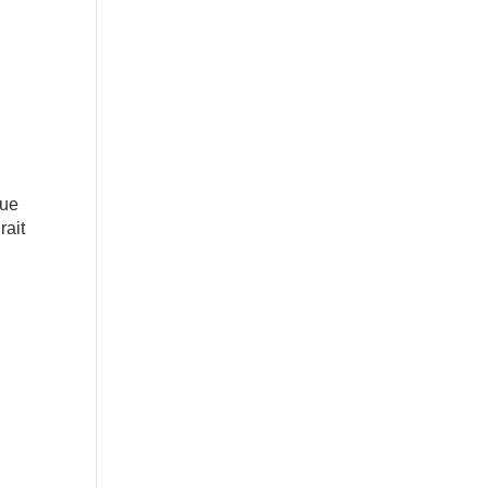
que
rait