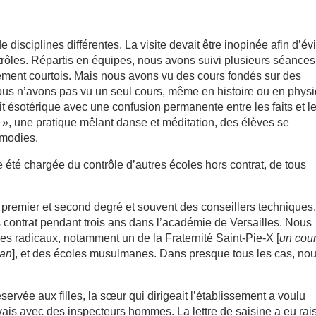
isciplines différentes. La visite devait être inopinée afin d’évi
rôles. Répartis en équipes, nous avons suivi plusieurs séances
mement courtois. Mais nous avons vu des cours fondés sur des
us n’avons pas vu un seul cours, même en histoire ou en physi
ait ésotérique avec une confusion permanente entre les faits et l
», une pratique mêlant danse et méditation, des élèves se
lmodies.
e été chargée du contrôle d’autres écoles hors contrat, de tous
premier et second degré et souvent des conseillers techniques
 contrat pendant trois ans dans l’académie de Versailles. Nous
es radicaux, notamment un de la Fraternité Saint-Pie-X [
un cou
can
], et des écoles musulmanes. Dans presque tous les cas, no
servée aux filles, la sœur qui dirigeait l’établissement a voulu
rivais avec des inspecteurs hommes. La lettre de saisine a eu rai