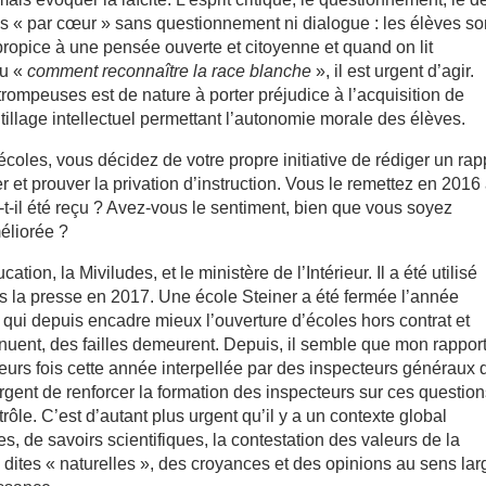
es « par cœur » sans questionnement ni dialogue : les élèves so
ropice à une pensée ouverte et citoyenne et quand on lit
ou «
comment reconnaître la race blanche
», il est urgent d’agir.
rompeuses est de nature à porter préjudice à l’acquisition de
utillage intellectuel permettant l’autonomie morale des élèves.
oles, vous décidez de votre propre initiative de rédiger un rap
r et prouver la privation d’instruction. Vous le remettez en 2016
-t-il été reçu ? Avez-vous le sentiment, bien que vous soyez
méliorée ?
ation, la Miviludes, et le ministère de l’Intérieur. Il a été utilisé
 la presse en 2017. Une école Steiner a été fermée l’année
l qui depuis encadre mieux l’ouverture d’écoles hors contrat et
inuent, des failles demeurent. Depuis, il semble que mon rappor
ieurs fois cette année interpellée par des inspecteurs généraux 
rgent de renforcer la formation des inspecteurs sur ces question
rôle. C’est d’autant plus urgent qu’il y a un contexte global
es, de savoirs scientifiques, la contestation des valeurs de la
dites « naturelles », des croyances et des opinions au sens lar