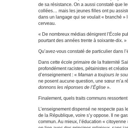
de sa résistance. On a aussi constaté que l
collées… mais les jeunes filles ont pu assist
dans un langage qui se voulait « branché » l
cerveau.
« De nombreux médias dénigrent l’École publ
pourtant des années trente à soixante-dix. »
Qu’avez-vous constaté de particulier dans l’é
Dans cette école primaire de la fraternité Sa
profondément racistes, pétainistes et créatio
d’enseignement : «
Maman a toujours le souri
ne posent aucune question, une sœur m’a r
donnons les réponses de l’Église
».
Finalement, quels traits communs ressortent 
L’enseignement dispensé ne respecte pas le dr
de la République, voire s’y oppose. Il ne ga
commun. Au mieux, l’éducation « citoyenne » 
en lien avec des principes religieux, sans jam