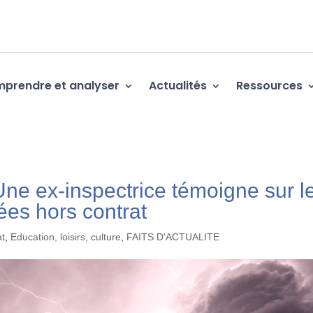
prendre et analyser
Actualités
Ressources
Une ex-inspectrice témoigne sur l
ées hors contrat
at
,
Education, loisirs, culture
,
FAITS D'ACTUALITE