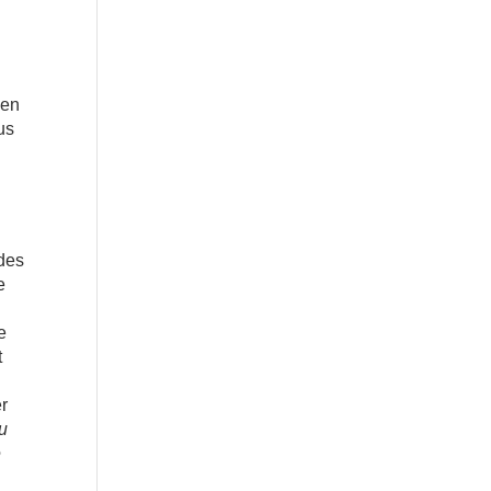
u
 en
us
 des
e
e
t
er
u
e