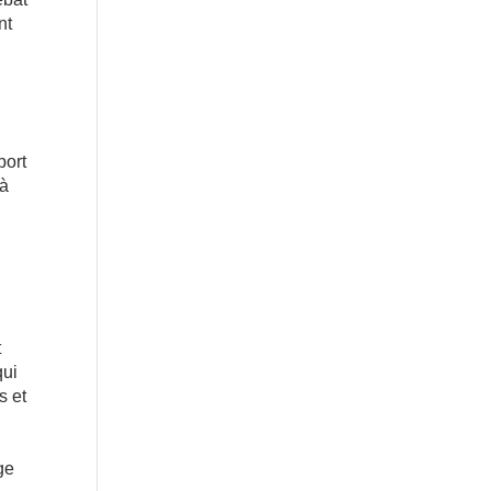
nt
port
 à
t
qui
s et
ge