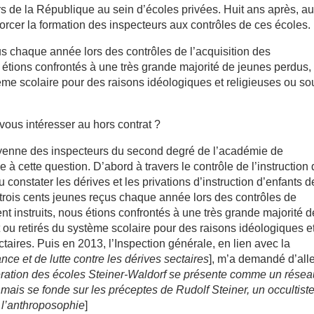
s de la République au sein d’écoles privées. Huit ans après, a
enforcer la formation des inspecteurs aux contrôles de ces écoles.
çus chaque année lors des contrôles de l’acquisition des
s étions confrontés à une très grande majorité de jeunes perdus,
ème scolaire pour des raisons idéologiques et religieuses ou so
ous intéresser au hors contrat ?
yenne des inspecteurs du second degré de l’académie de
e à cette question. D’abord à travers le contrôle de l’instruction
 constater les dérives et les privations d’instruction d’enfants d
 trois cents jeunes reçus chaque année lors des contrôles de
nt instruits, nous étions confrontés à une très grande majorité d
 ou retirés du système scolaire pour des raisons idéologiques e
taires. Puis en 2013, l’Inspection générale, en lien avec la
ance et de lutte contre les dérives sectaires
], m’a demandé d’all
ration des écoles Steiner-Waldorf se présente comme un résea
mais se fonde sur les préceptes de Rudolf Steiner, un occultist
 l’anthroposophie
]