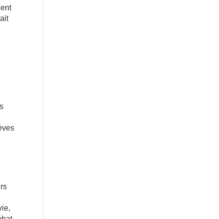
ient
ait
ns
èves
urs
vie,
ébat