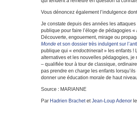
qui tendent à remettre en question la conna
Vous dénoncez également l’indulgence dont b
Je constate depuis des années les attaques 
publique pour faire l’éloge de pédagogies «
Découverte, engouement, mirage ou propag
Monde
et son dossier très indulgent sur l’a
publique qui «
endoctrinerait
» les enfants !
alternatives et les nouvelles pédagogies, j
– qualifiée tour à tour de classique, ordinair
pas prendre en charge les enfants lorsqu’ils 
donner une éducation morale de haut niveau
Source : MARIANNE
Par
Hadrien Brachet
et
Jean-Loup Adenor
le