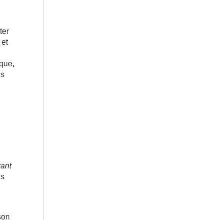
ter
 et
que,
es
,
rant
us
son