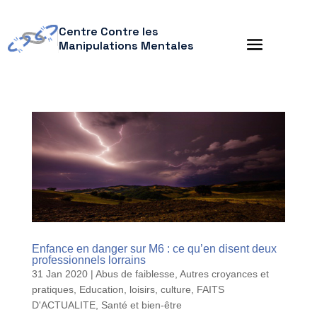
Centre Contre les
Manipulations Mentales
Enfance en danger sur M6 : ce qu’en disent deux
professionnels lorrains
31 Jan 2020
|
Abus de faiblesse
,
Autres croyances et
pratiques
,
Education, loisirs, culture
,
FAITS
D'ACTUALITE
,
Santé et bien-être