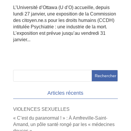
L’Uni­ver­sité d’Ot­tawa (U d’O) accueille, depuis
lundi 27 janvier, une expo­si­tion de la Commis­sion
des citoyen.ne.s pour les droits humains (CCDH)
inti­tu­lée Psychia­trie : une indus­trie de la mort.
L’ex­po­si­tion est prévue jusqu’au vendredi 31
janvier...
Articles récents
VIOLENCES SEXUELLES
« C’est du paranormal ! » : À Amfreville-Saint-
Amand, un pôle santé rongé par les « médecines
douces »