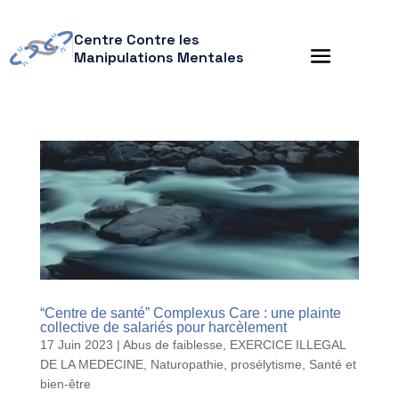
Centre Contre les
Manipulations Mentales
“Centre de santé” Complexus Care : une plainte
collective de salariés pour harcèlement
17 Juin 2023
|
Abus de faiblesse
,
EXERCICE ILLEGAL
DE LA MEDECINE
,
Naturopathie
,
prosélytisme
,
Santé et
bien-être